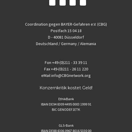
Coordination gegen BAYER-Gefahren e.V. (CBG)
Postfach 15 04 18
D - 40081 Düsseldorf
Deutschland / Germany / Alemania
Fon
+49-(0)211 - 33 39 11
Fax
+49-(0)211 - 26 11 220
eMail
info@CBGnetwork.org
Konzernkritik kostet Geld!
EthikBank
IBAN DE94 8309 4495 0003 1999 91
BIC GENODEF1ETK
GLS-Bank
IBAN DE88 4306 0967 8016 5330 00