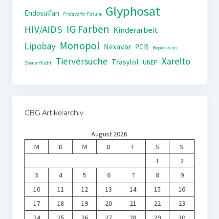
Glyphosat
Endosulfan
Fridays for Future
IG Farben
HIV/AIDS
Kinderarbeit
Monopol
Lipobay
Nexavar
PCB
Repression
Tierversuche
Xarelto
Trasylol
UNEP
Steuerflucht
CBG Artikelarchiv
August 2026
M
D
M
D
F
S
S
1
2
3
4
5
6
7
8
9
10
11
12
13
14
15
16
17
18
19
20
21
22
23
24
25
26
27
28
29
30