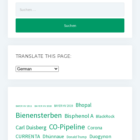
Suchen
nach:
TRANSLATE THIS PAGE:
Bhopal
BAYER HV 2019
BAYER HV 2011
BAYER HV 2018
Bienensterben
Bisphenol A
BlackRock
CO-Pipeline
Carl Duisberg
Corona
CURRENTA
Dhünnaue
Duogynon
Donald Trump