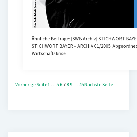
Ähnliche Beiträge: [SWB Archiv] STICHWORT BAYE
STICHWORT BAYER – ARCHIV 01/2005: Abgeordnete
Wirtschaftskrise
Vorherige Seite
1
…
5
6
7
8
9
…
45
Nächste Seite