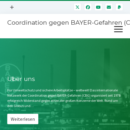
Menü
+
öffnen
Coordination gegen BAYER-Gefahren (
Mitmachen
Menü
Newsletter
öffnen
Presse
Kampagnen
Über uns
BAYER-Hauptversammlungen
Kontakt
Stichwort BAYER
Impressum
Über uns
Jahrestagung
Störfälle
Für Umweltschutz und sichere Arbeitsplätze – weltweit! Das internationale
Netzwerk der Coordination gegen BAYER-Gefahren (CBG) organisiert seit 1978
SPENDEN
erfolgreich Widerstand gegen einen der großen Konzerne der Welt. Rund um
den Globus und…
Weiterlesen