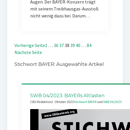
Augen. Der BAYER-Konzern trägt
mit seinem Treibhausgas-Ausstoß
nicht wenig dazu bei. Darum…
Vorherige Seite
1
…
36
37
38
39
40
…
84
Nächste Seite
Stichwort BAYER: Ausgewählte Artikel
SWB 04/2023: BAYERs Altlasten
CBG Redaktion
1. Oktober 2023
Stichwort BAYER
 und 
SWB 04/2023