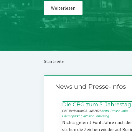
Weiterlesen
Startseite
News und Presse-Infos
Die CBG zum 5. Jahrestag
CBG Redaktion
25. Juli 2026
News
, 
Presse-Infos
Chem“park“
Explosion
Jahrestag
Nichts gelernt Fünf Jahre nach d
stehen die Zeichen wieder auf Busi