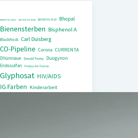
Bhopal
BAYER HV 2019
BAYER HV 2011
BAYER HV 2018
Bienensterben
Bisphenol A
Carl Duisberg
BlackRock
CO-Pipeline
CURRENTA
Corona
Dhünnaue
Duogynon
Donald Trump
Endosulfan
Fridays for Future
Glyphosat
HIV/AIDS
IG Farben
Kinderarbeit
Monopol
Lipobay
Nexavar
PCB
Tierversuche
Repression
Steuerflucht
Xarelto
Trasylol
UNEP