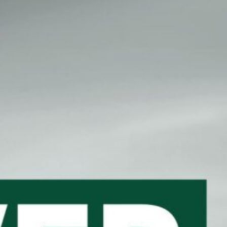
CBG Artikelarchiv
August 2026
M
D
M
D
F
S
S
1
2
3
4
5
6
7
8
9
10
11
12
13
14
15
16
17
18
19
20
21
22
23
24
25
26
27
28
29
30
31
« Juli