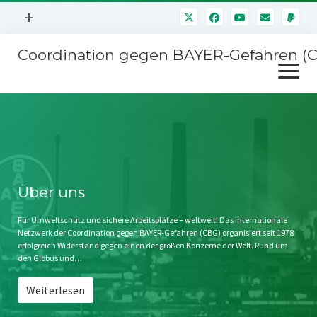
Menü
+
öffnen
Coordination gegen BAYER-Gefahren (
Mitmachen
Menü
Newsletter
öffnen
Presse
Kampagnen
Über uns
BAYER-Hauptversammlungen
Kontakt
Stichwort BAYER
Impressum
Über uns
Jahrestagung
Störfälle
Für Umweltschutz und sichere Arbeitsplätze – weltweit! Das internationale
Netzwerk der Coordination gegen BAYER-Gefahren (CBG) organisiert seit 1978
SPENDEN
erfolgreich Widerstand gegen einen der großen Konzerne der Welt. Rund um
den Globus und…
Weiterlesen