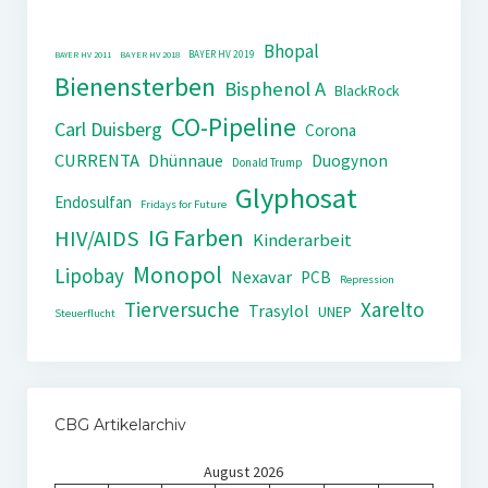
Bhopal
BAYER HV 2019
BAYER HV 2011
BAYER HV 2018
Bienensterben
Bisphenol A
BlackRock
CO-Pipeline
Carl Duisberg
Corona
CURRENTA
Dhünnaue
Duogynon
Donald Trump
Glyphosat
Endosulfan
Fridays for Future
IG Farben
HIV/AIDS
Kinderarbeit
Monopol
Lipobay
Nexavar
PCB
Repression
Tierversuche
Xarelto
Trasylol
UNEP
Steuerflucht
CBG Artikelarchiv
August 2026