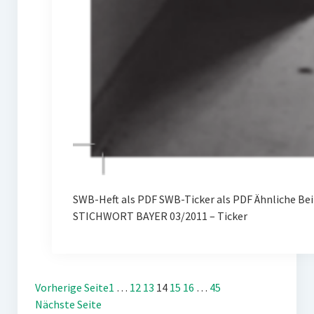
SWB-Heft als PDF SWB-Ticker als PDF Ähnliche Bei
STICHWORT BAYER 03/2011 – Ticker
Vorherige Seite
1
…
12
13
14
15
16
…
45
Nächste Seite