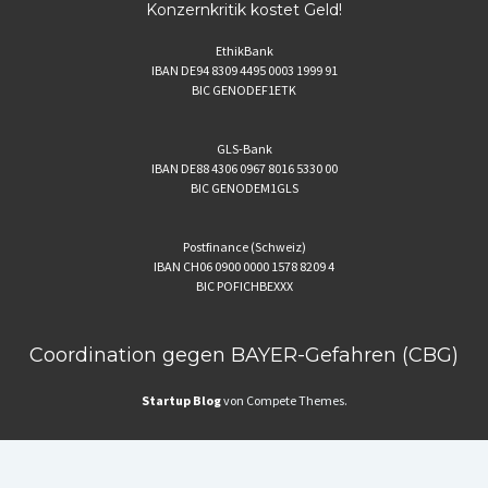
Konzernkritik kostet Geld!
EthikBank
IBAN DE94 8309 4495 0003 1999 91
BIC GENODEF1ETK
GLS-Bank
IBAN DE88 4306 0967 8016 5330 00
BIC GENODEM1GLS
Postfinance (Schweiz)
IBAN CH06 0900 0000 1578 8209 4
BIC POFICHBEXXX
Coordination gegen BAYER-Gefahren (CBG)
Startup Blog
von Compete Themes.