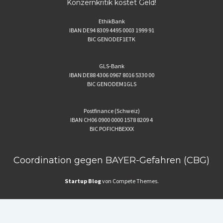
Konzernkritik kostet Geld!
EthikBank
IBAN DE94 8309 4495 0003 1999 91
BIC GENODEF1ETK
GLS-Bank
IBAN DE88 4306 0967 8016 5330 00
BIC GENODEM1GLS
Postfinance (Schweiz)
IBAN CH06 0900 0000 1578 8209 4
BIC POFICHBEXXX
Coordination gegen BAYER-Gefahren (CBG)
Startup Blog
von Compete Themes.