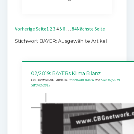
Vorherige Seite
1
2
3
4
5
6
…
84
Nächste Seite
Stichwort BAYER: Ausgewählte Artikel
02/2019: BAYERs Klima Bilanz
CBG Redaktion
1. April 2019
Stichwort BAYER
 und 
SWB 02/2019
SWB 02/2019