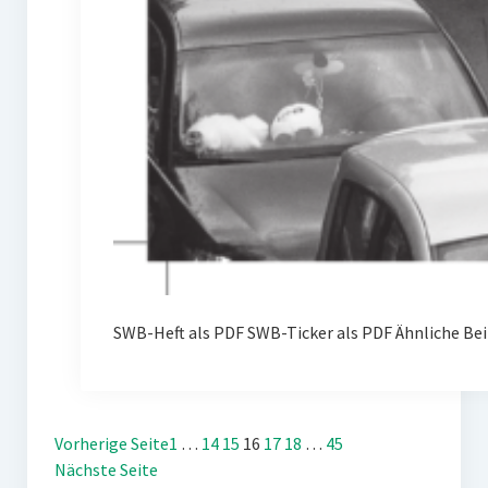
SWB-Heft als PDF SWB-Ticker als PDF Ähnliche Bei
Vorherige Seite
1
…
14
15
16
17
18
…
45
Nächste Seite