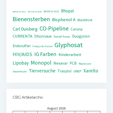
Bhopal
BAYER HV 2019
BAYER HV 2011
BAYER HV 2018
Bienensterben
Bisphenol A
BlackRock
CO-Pipeline
Carl Duisberg
Corona
CURRENTA
Dhünnaue
Duogynon
Donald Trump
Glyphosat
Endosulfan
Fridays for Future
IG Farben
HIV/AIDS
Kinderarbeit
Monopol
Lipobay
Nexavar
PCB
Repression
Tierversuche
Xarelto
Trasylol
UNEP
Steuerflucht
CBG Artikelarchiv
August 2026