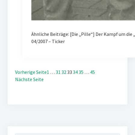
Ähnliche Beiträge: [Die „Pille“] Der Kampf um d
04/2007 – Ticker
Vorherige Seite
1
…
31
32
33
34
35
…
45
Nächste Seite