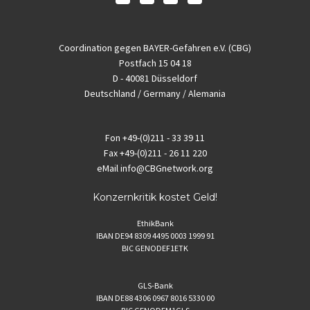
Coordination gegen BAYER-Gefahren e.V. (CBG)
Postfach 15 04 18
D - 40081 Düsseldorf
Deutschland / Germany / Alemania
Fon
+49-(0)211 - 33 39 11
Fax
+49-(0)211 - 26 11 220
eMail
info@CBGnetwork.org
Konzernkritik kostet Geld!
EthikBank
IBAN DE94 8309 4495 0003 1999 91
BIC GENODEF1ETK
GLS-Bank
IBAN DE88 4306 0967 8016 5330 00