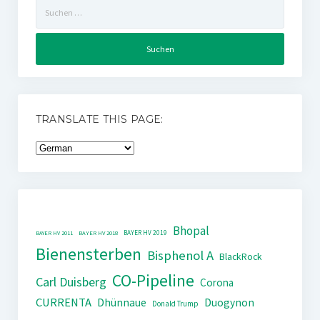
Suchen
nach:
TRANSLATE THIS PAGE:
Bhopal
BAYER HV 2019
BAYER HV 2011
BAYER HV 2018
Bienensterben
Bisphenol A
BlackRock
CO-Pipeline
Carl Duisberg
Corona
CURRENTA
Dhünnaue
Duogynon
Donald Trump