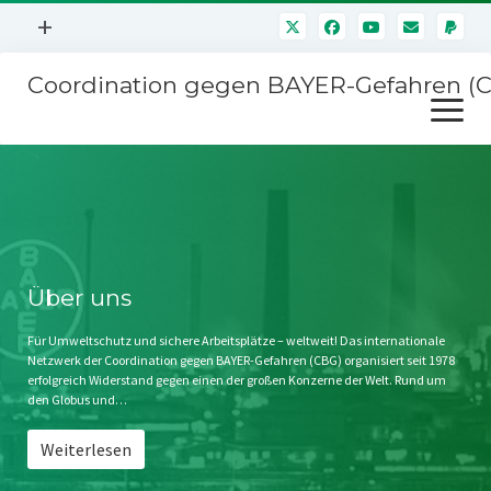
Menü
+
öffnen
Coordination gegen BAYER-Gefahren (
Mitmachen
Menü
Newsletter
öffnen
Presse
Kampagnen
Über uns
BAYER-Hauptversammlungen
Kontakt
Stichwort BAYER
Impressum
Über uns
Jahrestagung
Störfälle
Für Umweltschutz und sichere Arbeitsplätze – weltweit! Das internationale
Netzwerk der Coordination gegen BAYER-Gefahren (CBG) organisiert seit 1978
SPENDEN
erfolgreich Widerstand gegen einen der großen Konzerne der Welt. Rund um
den Globus und…
Weiterlesen