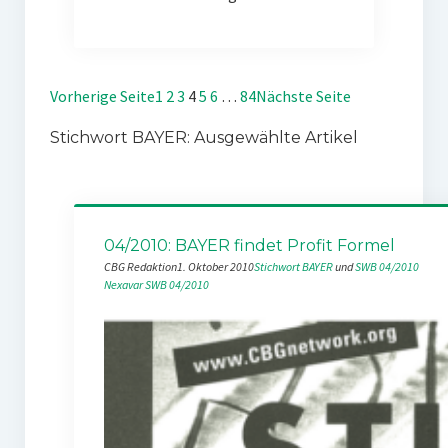
Vorherige Seite
1
2
3
4
5
6
…
84
Nächste Seite
Stichwort BAYER: Ausgewählte Artikel
04/2010: BAYER findet Profit Formel
CBG Redaktion
1. Oktober 2010
Stichwort BAYER
 und 
SWB 04/2010
Nexavar
SWB 04/2010