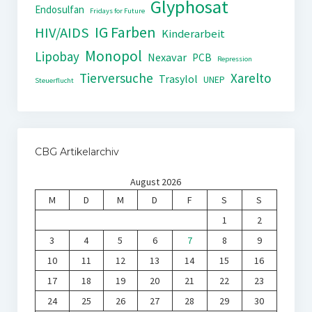
Glyphosat
Endosulfan
Fridays for Future
IG Farben
HIV/AIDS
Kinderarbeit
Monopol
Lipobay
Nexavar
PCB
Repression
Tierversuche
Xarelto
Trasylol
UNEP
Steuerflucht
CBG Artikelarchiv
August 2026
M
D
M
D
F
S
S
1
2
3
4
5
6
7
8
9
10
11
12
13
14
15
16
17
18
19
20
21
22
23
24
25
26
27
28
29
30