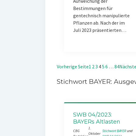
Aufweichung der
Bestimmungen für
gentechnisch manipulierte
Pflanzen ab. Nach der im
Juli 2023 präsentierten…
Vorherige Seite
1
2
3
4
5
6
…
84
Nächste
Stichwort BAYER: Ausgew
SWB 04/2023:
BAYERs Altlasten
1.
CBG
Stichwort BAYER
 und 
Oktober