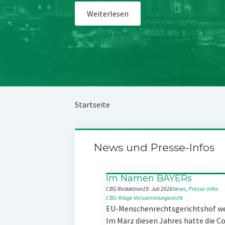
Weiterlesen
Startseite
News und Presse-Infos
Im Namen BAYERs
CBG Redaktion
19. Juli 2026
News
, 
Presse-Infos
CBG-Klage
Versammlungsrecht
EU-Menschenrechtsgerichtshof w
Im März diesen Jahres hatte die 