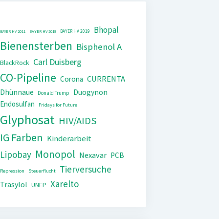
Bhopal
BAYER HV 2019
BAYER HV 2011
BAYER HV 2018
Bienensterben
Bisphenol A
Carl Duisberg
BlackRock
CO-Pipeline
CURRENTA
Corona
Dhünnaue
Duogynon
Donald Trump
Endosulfan
Fridays for Future
Glyphosat
HIV/AIDS
IG Farben
Kinderarbeit
Monopol
Lipobay
Nexavar
PCB
Tierversuche
Repression
Steuerflucht
Xarelto
Trasylol
UNEP