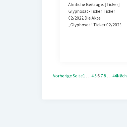
Ähnliche Beiträge: [Ticker]
Glyphosat-Ticker Ticker
02/2022 Die Akte
„Glyphosat“ Ticker 02/2023
Vorherige Seite
1
…
4
5
6
7
8
…
44
Näch