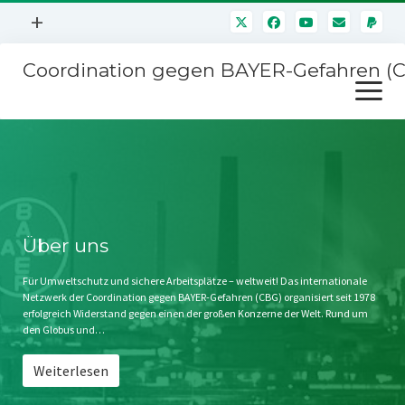
Menü
+
öffnen
Coordination gegen BAYER-Gefahren (
Mitmachen
Menü
Newsletter
öffnen
Presse
Kampagnen
Über uns
BAYER-Hauptversammlungen
Kontakt
Stichwort BAYER
Impressum
Über uns
Jahrestagung
Störfälle
Für Umweltschutz und sichere Arbeitsplätze – weltweit! Das internationale
Netzwerk der Coordination gegen BAYER-Gefahren (CBG) organisiert seit 1978
SPENDEN
erfolgreich Widerstand gegen einen der großen Konzerne der Welt. Rund um
den Globus und…
Weiterlesen