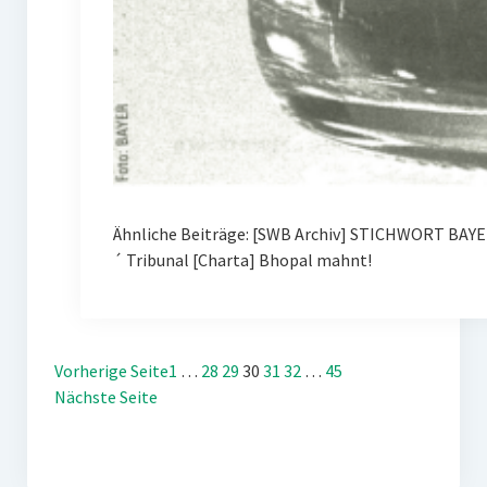
Ähnliche Beiträge: [SWB Archiv] STICHWORT BAYE
´ Tribunal [Charta] Bhopal mahnt!
Vorherige Seite
1
…
28
29
30
31
32
…
45
Nächste Seite