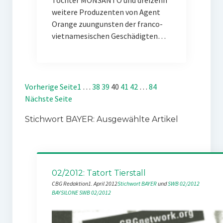
Tochter MONSANTO und dreizehn
weitere Produzenten von Agent
Orange zuungunsten der franco-
vietnamesischen Geschädigten…
Vorherige Seite
1
…
38
39
40
41
42
…
84
Nächste Seite
Stichwort BAYER: Ausgewählte Artikel
02/2012: Tatort Tierstall
CBG Redaktion
1. April 2012
Stichwort BAYER
 und 
SWB 02/2012
BAYSILONE
SWB 02/2012