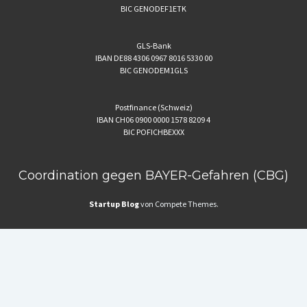
BIC GENODEF1ETK
GLS-Bank
IBAN DE88 4306 0967 8016 5330 00
BIC GENODEM1GLS
Postfinance (Schweiz)
IBAN CH06 0900 0000 1578 8209 4
BIC POFICHBEXXX
Coordination gegen BAYER-Gefahren (CBG)
Startup Blog
von Compete Themes.