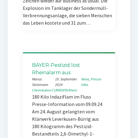
Zeichen wieder auf Business as usual. Die
Explosion im Tanklager der Sondermüll-
Verbrennungsanlage, die sieben Menschen
das Leben kostete und 31 zum…
BAYER-Pestizid löst
Rheinalarm aus
Marius
10. September
News
, 
Presse-
Stelzmann
2024
Infos
Chemikalien
CURRENTA
Rhein
180 Kilo Indaziflam im Fluss
Presse-Information vom 09.09.24
Am 24. August gelangten vom
Klärwerk Leverkusen-Bürrig aus
180 Kilogramm des Pestizid-
Bestandteils 2,6-Dimethyl-1-