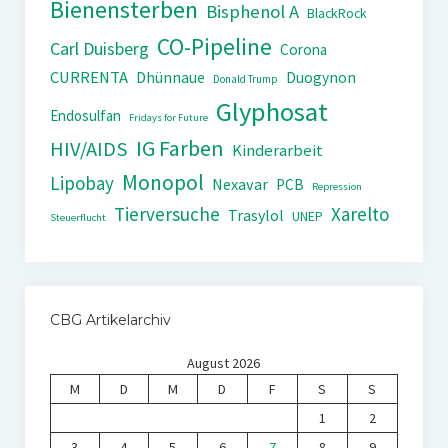
Bienensterben
Bisphenol A
BlackRock
CO-Pipeline
Carl Duisberg
Corona
CURRENTA
Dhünnaue
Duogynon
Donald Trump
Glyphosat
Endosulfan
Fridays for Future
IG Farben
HIV/AIDS
Kinderarbeit
Monopol
Lipobay
Nexavar
PCB
Repression
Tierversuche
Xarelto
Trasylol
UNEP
Steuerflucht
CBG Artikelarchiv
August 2026
M
D
M
D
F
S
S
1
2
3
4
5
6
7
8
9