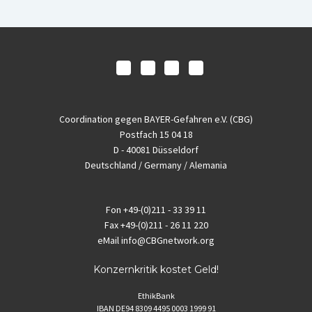
Coordination gegen BAYER-Gefahren e.V. (CBG)
Postfach 15 04 18
D - 40081 Düsseldorf
Deutschland / Germany / Alemania
Fon
+49-(0)211 - 33 39 11
Fax
+49-(0)211 - 26 11 220
eMail
info@CBGnetwork.org
Konzernkritik kostet Geld!
EthikBank
IBAN DE94 8309 4495 0003 1999 91