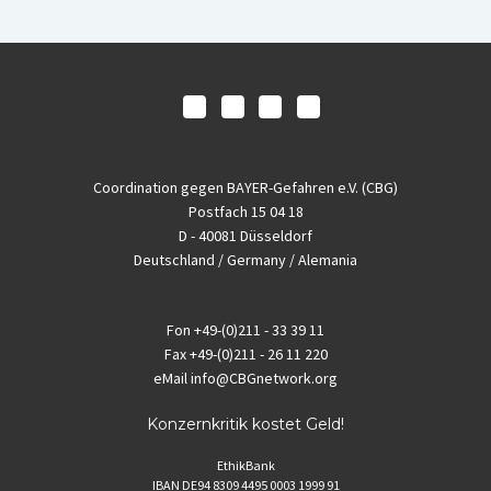
Coordination gegen BAYER-Gefahren e.V. (CBG)
Postfach 15 04 18
D - 40081 Düsseldorf
Deutschland / Germany / Alemania
Fon
+49-(0)211 - 33 39 11
Fax
+49-(0)211 - 26 11 220
eMail
info@CBGnetwork.org
Konzernkritik kostet Geld!
EthikBank
IBAN DE94 8309 4495 0003 1999 91