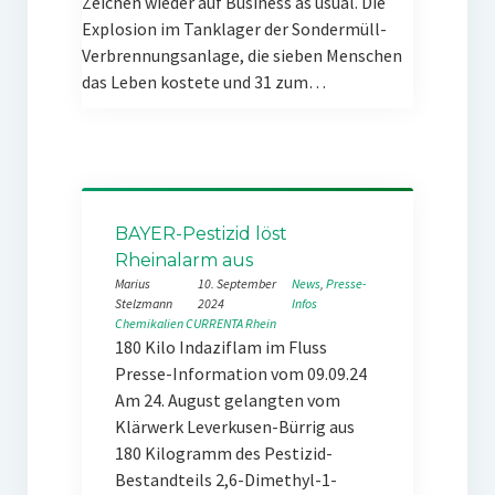
Zeichen wieder auf Business as usual. Die
Explosion im Tanklager der Sondermüll-
Verbrennungsanlage, die sieben Menschen
das Leben kostete und 31 zum…
BAYER-Pestizid löst
Rheinalarm aus
Marius
10. September
News
, 
Presse-
Stelzmann
2024
Infos
Chemikalien
CURRENTA
Rhein
180 Kilo Indaziflam im Fluss
Presse-Information vom 09.09.24
Am 24. August gelangten vom
Klärwerk Leverkusen-Bürrig aus
180 Kilogramm des Pestizid-
Bestandteils 2,6-Dimethyl-1-