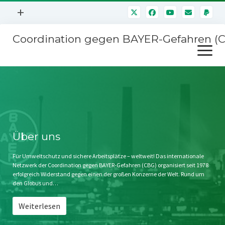
Menü
+
öffnen
Coordination gegen BAYER-Gefahren (
Mitmachen
Menü
Newsletter
öffnen
Presse
Kampagnen
Über uns
BAYER-Hauptversammlungen
Kontakt
Stichwort BAYER
Impressum
Über uns
Jahrestagung
Störfälle
Für Umweltschutz und sichere Arbeitsplätze – weltweit! Das internationale
Netzwerk der Coordination gegen BAYER-Gefahren (CBG) organisiert seit 1978
SPENDEN
erfolgreich Widerstand gegen einen der großen Konzerne der Welt. Rund um
den Globus und…
Weiterlesen