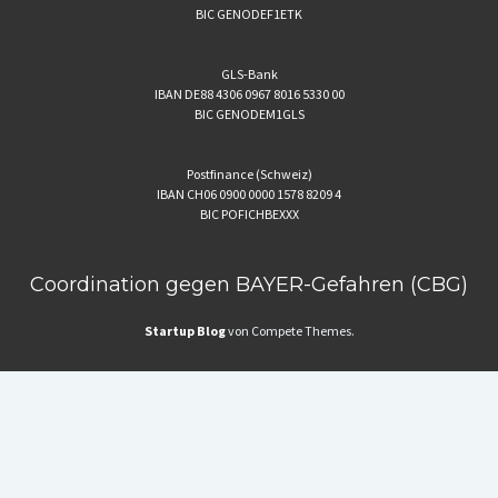
BIC GENODEF1ETK
GLS-Bank
IBAN DE88 4306 0967 8016 5330 00
BIC GENODEM1GLS
Postfinance (Schweiz)
IBAN CH06 0900 0000 1578 8209 4
BIC POFICHBEXXX
Coordination gegen BAYER-Gefahren (CBG)
Startup Blog
von Compete Themes.