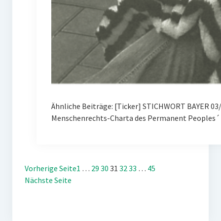
Ähnliche Beiträge: [Ticker] STICHWORT BAYER 03/
Menschenrechts-Charta des Permanent Peoples´ 
Vorherige Seite
1
…
29
30
31
32
33
…
45
Nächste Seite