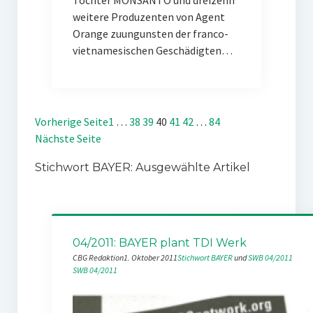
Tochter MONSANTO und dreizehn
weitere Produzenten von Agent
Orange zuungunsten der franco-
vietnamesischen Geschädigten…
Vorherige Seite
1
…
38
39
40
41
42
…
84
Nächste Seite
Stichwort BAYER: Ausgewählte Artikel
04/2011: BAYER plant TDI Werk
CBG Redaktion
1. Oktober 2011
Stichwort BAYER
 und 
SWB 04/2011
SWB 04/2011