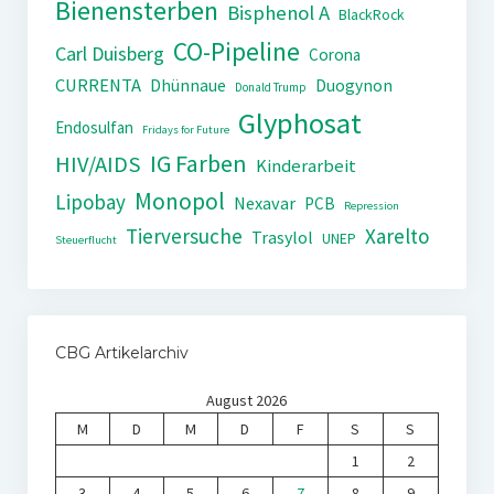
Bienensterben
Bisphenol A
BlackRock
CO-Pipeline
Carl Duisberg
Corona
CURRENTA
Dhünnaue
Duogynon
Donald Trump
Glyphosat
Endosulfan
Fridays for Future
IG Farben
HIV/AIDS
Kinderarbeit
Monopol
Lipobay
Nexavar
PCB
Repression
Tierversuche
Xarelto
Trasylol
UNEP
Steuerflucht
CBG Artikelarchiv
August 2026
M
D
M
D
F
S
S
1
2
3
4
5
6
7
8
9