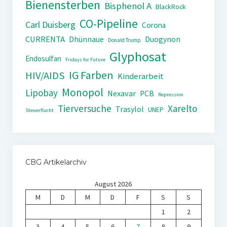
Bienensterben
Bisphenol A
BlackRock
CO-Pipeline
Carl Duisberg
Corona
CURRENTA
Dhünnaue
Duogynon
Donald Trump
Glyphosat
Endosulfan
Fridays for Future
IG Farben
HIV/AIDS
Kinderarbeit
Monopol
Lipobay
Nexavar
PCB
Repression
Tierversuche
Xarelto
Trasylol
UNEP
Steuerflucht
CBG Artikelarchiv
August 2026
M
D
M
D
F
S
S
1
2
3
4
5
6
7
8
9