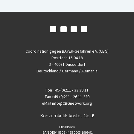
Coordination gegen BAYER-Gefahren e.V. (CBG)
Postfach 15 04 18
D - 40081 Düsseldorf
Deutschland / Germany / Alemania
Fon
+49-(0)211 - 33 39 11
Fax
+49-(0)211 - 26 11 220
eMail
info@CBGnetwork.org
Konzernkritik kostet Geld!
EthikBank
IBAN DE94 8309 4495 0003 1999 91