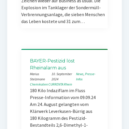
Zeichen wieder auf Business as usual. Die
Explosion im Tanklager der Sondermüll-
Verbrennungsanlage, die sieben Menschen
das Leben kostete und 31 zum…
BAYER-Pestizid löst
Rheinalarm aus
Marius
10. September
News
, 
Presse-
Stelzmann
2024
Infos
Chemikalien
CURRENTA
Rhein
180 Kilo Indaziflam im Fluss
Presse-Information vom 09.09.24
Am 24. August gelangten vom
Klärwerk Leverkusen-Bürrig aus
180 Kilogramm des Pestizid-
Bestandteils 2,6-Dimethyl-1-