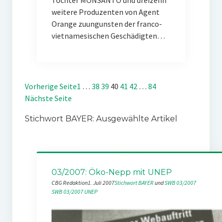
Tochter MONSANTO und dreizehn
weitere Produzenten von Agent
Orange zuungunsten der franco-
vietnamesischen Geschädigten…
Vorherige Seite
1
…
38
39
40
41
42
…
84
Nächste Seite
Stichwort BAYER: Ausgewählte Artikel
03/2007: Öko-Nepp mit UNEP
CBG Redaktion
1. Juli 2007
Stichwort BAYER
 und 
SWB 03/2007
SWB 03/2007
UNEP