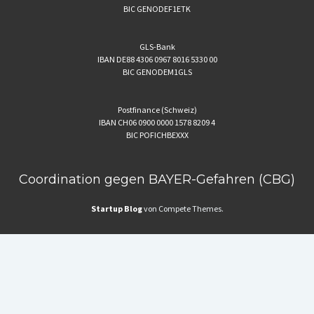
BIC GENODEF1ETK
GLS-Bank
IBAN DE88 4306 0967 8016 5330 00
BIC GENODEM1GLS
Postfinance (Schweiz)
IBAN CH06 0900 0000 1578 8209 4
BIC POFICHBEXXX
Coordination gegen BAYER-Gefahren (CBG)
Startup Blog
von Compete Themes.