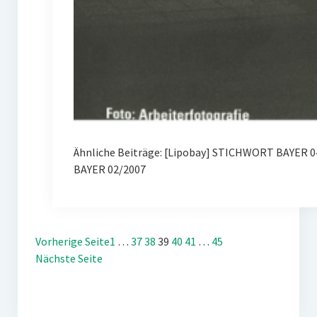
Ähnliche Beiträge: [Lipobay] STICHWORT BAYER 0
BAYER 02/2007
Vorherige Seite
1
…
37
38
39
40
41
…
45
Nächste Seite