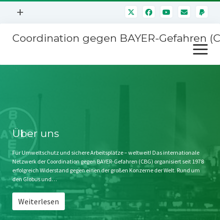
Menü
+
öffnen
Coordination gegen BAYER-Gefahren (
Mitmachen
Menü
Newsletter
öffnen
Presse
Kampagnen
Über uns
BAYER-Hauptversammlungen
Kontakt
Stichwort BAYER
Impressum
Über uns
Jahrestagung
Störfälle
Für Umweltschutz und sichere Arbeitsplätze – weltweit! Das internationale
Netzwerk der Coordination gegen BAYER-Gefahren (CBG) organisiert seit 1978
SPENDEN
erfolgreich Widerstand gegen einen der großen Konzerne der Welt. Rund um
den Globus und…
Weiterlesen