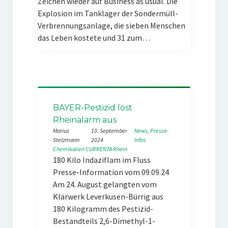
Zeichen wieder auf Business as usual. Die
Explosion im Tanklager der Sondermüll-
Verbrennungsanlage, die sieben Menschen
das Leben kostete und 31 zum…
BAYER-Pestizid löst
Rheinalarm aus
Marius
10. September
News
, 
Presse-
Stelzmann
2024
Infos
Chemikalien
CURRENTA
Rhein
180 Kilo Indaziflam im Fluss
Presse-Information vom 09.09.24
Am 24. August gelangten vom
Klärwerk Leverkusen-Bürrig aus
180 Kilogramm des Pestizid-
Bestandteils 2,6-Dimethyl-1-