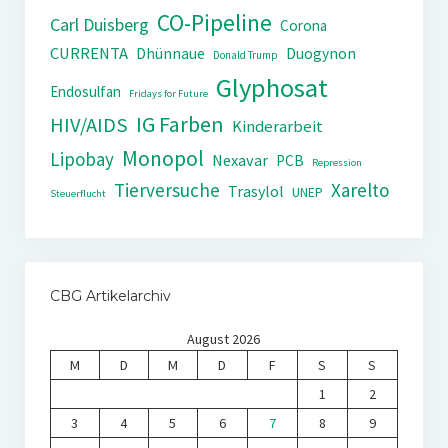
CO-Pipeline
Carl Duisberg
Corona
CURRENTA
Dhünnaue
Duogynon
Donald Trump
Glyphosat
Endosulfan
Fridays for Future
IG Farben
HIV/AIDS
Kinderarbeit
Monopol
Lipobay
Nexavar
PCB
Repression
Tierversuche
Xarelto
Trasylol
UNEP
Steuerflucht
CBG Artikelarchiv
August 2026
M
D
M
D
F
S
S
1
2
3
4
5
6
7
8
9