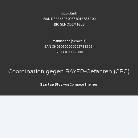
GLS-Bank
IBAN DE88 4306 0967 8016 5330 00
BIC GENODEM1GLS
Postfinance (Schweiz)
IBAN CH06 0900 0000 1578 8209 4
BIC POFICHBEXXX
Coordination gegen BAYER-Gefahren (CBG)
Startup Blog
von Compete Themes.