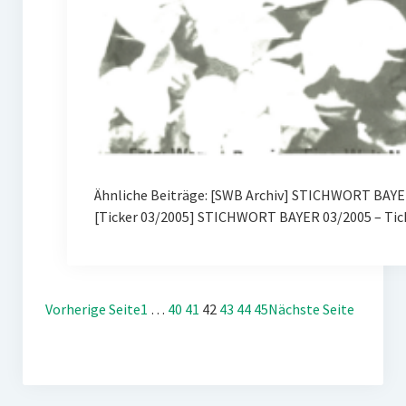
Ähnliche Beiträge: [SWB Archiv] STICHWORT BAYER
[Ticker 03/2005] STICHWORT BAYER 03/2005 – Tic
Vorherige Seite
1
…
40
41
42
43
44
45
Nächste Seite