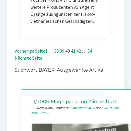
Tochter MONSANTO und dreizehn
weitere Produzenten von Agent
Orange zuungunsten der franco-
vietnamesischen Geschädigten…
Vorherige Seite
1
…
38
39
40
41
42
…
84
Nächste Seite
Stichwort BAYER: Ausgewählte Artikel
01/2006: Mogelpackung Klimaschutz
CBG Redaktion
1. Januar 2006
Stichwort BAYER
 und 
SWB 01/2006
SWB 01/2006