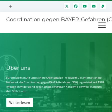
Menü
+
öffnen
Coordination gegen BAYER-Gefahren (
Mitmachen
Menü
Newsletter
öffnen
Presse
Kampagnen
Über uns
BAYER-Hauptversammlungen
Kontakt
Stichwort BAYER
Impressum
Über uns
Jahrestagung
Störfälle
Für Umweltschutz und sichere Arbeitsplätze – weltweit! Das internationale
Netzwerk der Coordination gegen BAYER-Gefahren (CBG) organisiert seit 1978
SPENDEN
erfolgreich Widerstand gegen einen der großen Konzerne der Welt. Rund um
den Globus und…
Weiterlesen