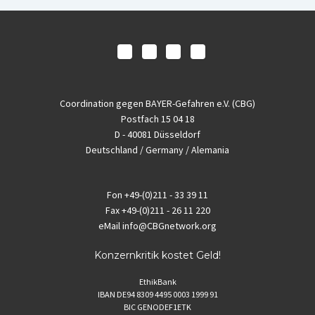
Coordination gegen BAYER-Gefahren e.V. (CBG)
Postfach 15 04 18
D - 40081 Düsseldorf
Deutschland / Germany / Alemania
Fon
+49-(0)211 - 33 39 11
Fax
+49-(0)211 - 26 11 220
eMail
info@CBGnetwork.org
Konzernkritik kostet Geld!
EthikBank
IBAN DE94 8309 4495 0003 1999 91
BIC GENODEF1ETK