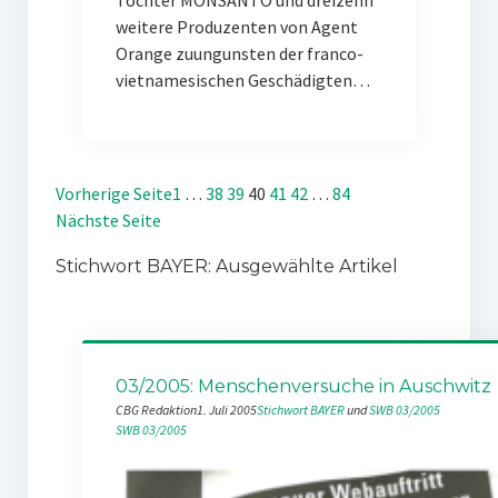
Tochter MONSANTO und dreizehn
weitere Produzenten von Agent
Orange zuungunsten der franco-
vietnamesischen Geschädigten…
Vorherige Seite
1
…
38
39
40
41
42
…
84
Nächste Seite
Stichwort BAYER: Ausgewählte Artikel
03/2005: Menschenversuche in Auschwitz
CBG Redaktion
1. Juli 2005
Stichwort BAYER
 und 
SWB 03/2005
SWB 03/2005