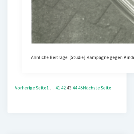
Ähnliche Beiträge: [Studie] Kampagne gegen Kin
Vorherige Seite
1
…
41
42
43
44
45
Nächste Seite