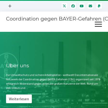
Menü
+
öffnen
Coordination gegen BAYER-Gefahren (
Mitmachen
Menü
Newsletter
öffnen
Presse
Kampagnen
Über uns
BAYER-Hauptversammlungen
Kontakt
Stichwort BAYER
Impressum
Über uns
Jahrestagung
Störfälle
Für Umweltschutz und sichere Arbeitsplätze – weltweit! Das internationale
Netzwerk der Coordination gegen BAYER-Gefahren (CBG) organisiert seit 1978
SPENDEN
erfolgreich Widerstand gegen einen der großen Konzerne der Welt. Rund um
den Globus und…
Weiterlesen