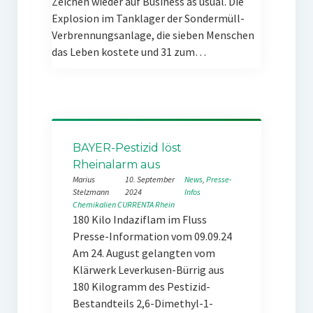
Zeichen wieder auf Business as usual. Die
Explosion im Tanklager der Sondermüll-
Verbrennungsanlage, die sieben Menschen
das Leben kostete und 31 zum…
BAYER-Pestizid löst
Rheinalarm aus
Marius
10. September
News
, 
Presse-
Stelzmann
2024
Infos
Chemikalien
CURRENTA
Rhein
180 Kilo Indaziflam im Fluss
Presse-Information vom 09.09.24
Am 24. August gelangten vom
Klärwerk Leverkusen-Bürrig aus
180 Kilogramm des Pestizid-
Bestandteils 2,6-Dimethyl-1-