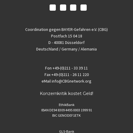
Coordination gegen BAYER-Gefahren e.V. (CBG)
Postfach 15 04 18
D - 40081 Düsseldorf
Deutschland / Germany / Alemania
Fon
+49-(0)211 - 33 39 11
Fax
+49-(0)211 - 26 11 220
eMail
info@CBGnetwork.org
Konzernkritik kostet Geld!
EthikBank
IBAN DE94 8309 4495 0003 1999 91
BIC GENODEF1ETK
GLS-Bank