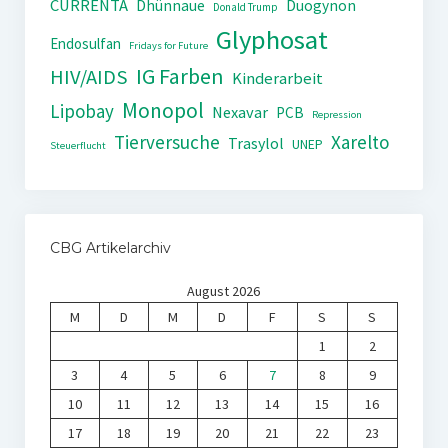
CURRENTA
Dhünnaue
Duogynon
Donald Trump
Glyphosat
Endosulfan
Fridays for Future
IG Farben
HIV/AIDS
Kinderarbeit
Monopol
Lipobay
Nexavar
PCB
Repression
Tierversuche
Xarelto
Trasylol
UNEP
Steuerflucht
CBG Artikelarchiv
August 2026
M
D
M
D
F
S
S
1
2
3
4
5
6
7
8
9
10
11
12
13
14
15
16
17
18
19
20
21
22
23