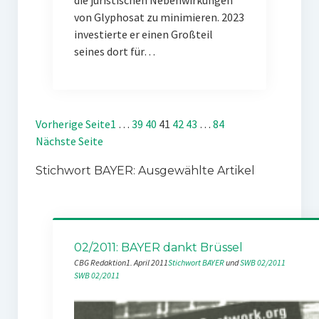
die juristischen Nebenwirkungen
von Glyphosat zu minimieren. 2023
investierte er einen Großteil
seines dort für…
Vorherige Seite
1
…
39
40
41
42
43
…
84
Nächste Seite
Stichwort BAYER: Ausgewählte Artikel
02/2011: BAYER dankt Brüssel
CBG Redaktion
1. April 2011
Stichwort BAYER
 und 
SWB 02/2011
SWB 02/2011