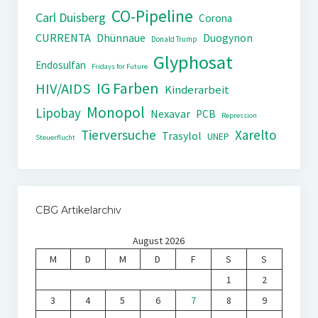
CO-Pipeline
Carl Duisberg
Corona
CURRENTA
Dhünnaue
Duogynon
Donald Trump
Glyphosat
Endosulfan
Fridays for Future
IG Farben
HIV/AIDS
Kinderarbeit
Monopol
Lipobay
Nexavar
PCB
Repression
Tierversuche
Xarelto
Trasylol
UNEP
Steuerflucht
CBG Artikelarchiv
August 2026
M
D
M
D
F
S
S
1
2
3
4
5
6
7
8
9