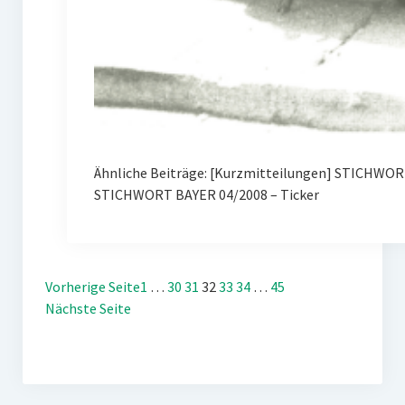
Ähnliche Beiträge: [Kurzmitteilungen] STICHWORT
STICHWORT BAYER 04/2008 – Ticker
Vorherige Seite
1
…
30
31
32
33
34
…
45
Nächste Seite