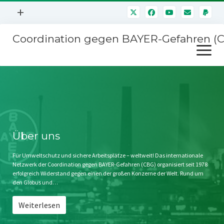
Menü
+
öffnen
Coordination gegen BAYER-Gefahren (
Mitmachen
Menü
Newsletter
öffnen
Presse
Kampagnen
Über uns
BAYER-Hauptversammlungen
Kontakt
Stichwort BAYER
Impressum
Über uns
Jahrestagung
Störfälle
Für Umweltschutz und sichere Arbeitsplätze – weltweit! Das internationale
Netzwerk der Coordination gegen BAYER-Gefahren (CBG) organisiert seit 1978
SPENDEN
erfolgreich Widerstand gegen einen der großen Konzerne der Welt. Rund um
den Globus und…
Weiterlesen