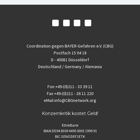
Coordination gegen BAYER-Gefahren e.V. (CBG)
Postfach 15 04 18
D - 40081 Düsseldorf
Deutschland / Germany / Alemania
Fon
+49-(0)211 - 33 39 11
Fax
+49-(0)211 - 26 11 220
eMail
info@CBGnetwork.org
Konzernkritik kostet Geld!
EthikBank
IBAN DE94 8309 4495 0003 1999 91
BIC GENODEF1ETK