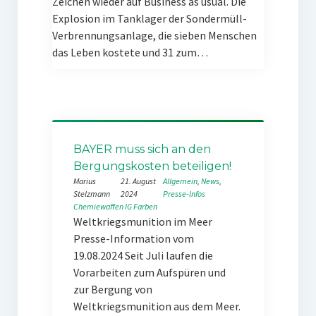
Zeichen wieder auf Business as usual. Die
Explosion im Tanklager der Sondermüll-
Verbrennungsanlage, die sieben Menschen
das Leben kostete und 31 zum…
BAYER muss sich an den
Bergungskosten beteiligen!
Marius
21. August
Allgemein
, 
News
, 
Stelzmann
2024
Presse-Infos
Chemiewaffen
IG Farben
Weltkriegsmunition im Meer
Presse-Information vom
19.08.2024 Seit Juli laufen die
Vorarbeiten zum Aufspüren und
zur Bergung von
Weltkriegsmunition aus dem Meer.