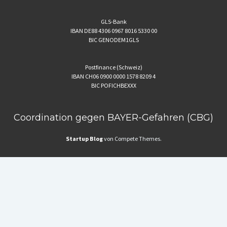
GLS-Bank
IBAN DE88 4306 0967 8016 5330 00
BIC GENODEM1GLS
Postfinance (Schweiz)
IBAN CH06 0900 0000 1578 8209 4
BIC POFICHBEXXX
Coordination gegen BAYER-Gefahren (CBG)
Startup Blog
von Compete Themes.