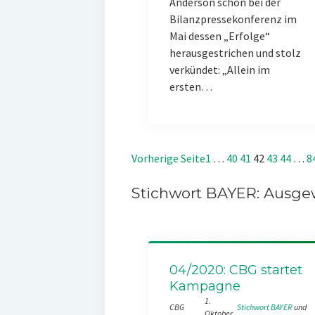
Anderson schon bei der
Bilanzpressekonferenz im
Mai dessen „Erfolge“
herausgestrichen und stolz
verkündet: „Allein im
ersten…
Vorherige Seite
1
…
40
41
42
43
44
…
8
Stichwort BAYER: Ausgew
04/2020: CBG startet
Kampagne
1.
CBG
Stichwort BAYER
 und 
Oktober