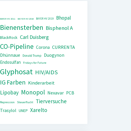
Bhopal
BAYER HV 2019
BAYER HV 2011
BAYER HV 2018
Bienensterben
Bisphenol A
Carl Duisberg
BlackRock
CO-Pipeline
CURRENTA
Corona
Dhünnaue
Duogynon
Donald Trump
Endosulfan
Fridays for Future
Glyphosat
HIV/AIDS
IG Farben
Kinderarbeit
Monopol
Lipobay
Nexavar
PCB
Tierversuche
Repression
Steuerflucht
Xarelto
Trasylol
UNEP