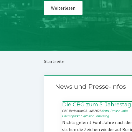
Weiterlesen
Startseite
News und Presse-Infos
Die CBG zum 5. Jahrestag
CBG Redaktion
25. Juli 2026
News
, 
Presse-Infos
Chem“park“
Explosion
Jahrestag
Nichts gelernt Fünf Jahre nach d
stehen die Zeichen wieder auf Busi