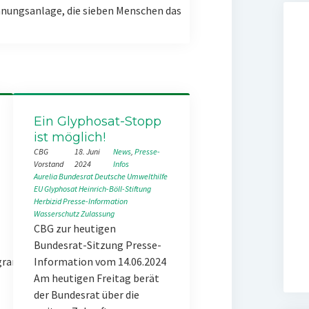
nungsanlage, die sieben Menschen das
Ein Glyphosat-Stopp
ist möglich!
CBG
18. Juni
News
, 
Presse-
Vorstand
2024
Infos
Aurelia
Bundesrat
Deutsche Umwelthilfe
EU
Glyphosat
Heinrich-Böll-Stiftung
Herbizid
Presse-Information
Wasserschutz
Zulassung
CBG zur heutigen
Bundesrat-Sitzung Presse-
ogramm.
Information vom 14.06.2024
Am heutigen Freitag berät
der Bundesrat über die