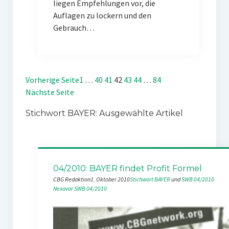
liegen Empfehlungen vor, die
Auflagen zu lockern und den
Gebrauch…
Vorherige Seite
1
…
40
41
42
43
44
…
84
Nächste Seite
Stichwort BAYER: Ausgewählte Artikel
04/2010: BAYER findet Profit Formel
CBG Redaktion
1. Oktober 2010
Stichwort BAYER
 und 
SWB 04/2010
Nexavar
SWB 04/2010