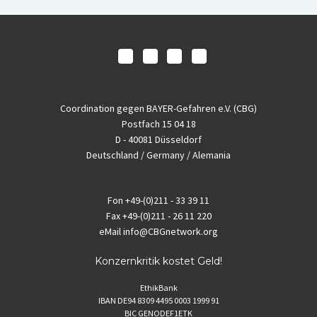
Coordination gegen BAYER-Gefahren e.V. (CBG)
Postfach 15 04 18
D - 40081 Düsseldorf
Deutschland / Germany / Alemania
Fon
+49-(0)211 - 33 39 11
Fax
+49-(0)211 - 26 11 220
eMail
info@CBGnetwork.org
Konzernkritik kostet Geld!
EthikBank
IBAN DE94 8309 4495 0003 1999 91
BIC GENODEF1ETK