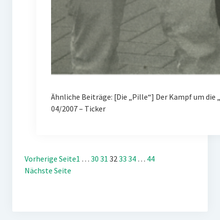
Ähnliche Beiträge: [Die „Pille“] Der Kampf um d
04/2007 – Ticker
Vorherige Seite
1
…
30
31
32
33
34
…
44
Nächste Seite