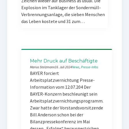
Zeichen wieder auf Business as usual. Die
Explosion im Tanklager der Sondermüll-
Verbrennungsanlage, die sieben Menschen
das Leben kostete und 31 zum…
Mehr Druck auf Beschäftigte
Marius Stelzmann
16. Juli 2024
News
, 
Presse-Infos
BAYER forciert
Arbeitsplatzvernichtung Presse-
Information vom 12.07.204 Der
BAYER-Konzern beschleunigt sein
Arbeitsplatzvernichtungsprogramm.
Zwar hatte der Vorstandsvorsitzende
Bill Anderson schon bei der
Bilanzpressekonferenz im Mai
dessen „Erfolge“ herausgestrichen