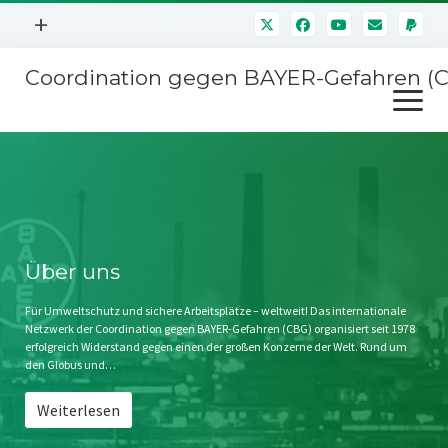
Menü
+
öffnen
Coordination gegen BAYER-Gefahren (
Mitmachen
Menü
Newsletter
öffnen
Presse
Kampagnen
Über uns
BAYER-Hauptversammlungen
Kontakt
Stichwort BAYER
Impressum
Über uns
Jahrestagung
Störfälle
Für Umweltschutz und sichere Arbeitsplätze – weltweit! Das internationale
Netzwerk der Coordination gegen BAYER-Gefahren (CBG) organisiert seit 1978
SPENDEN
erfolgreich Widerstand gegen einen der großen Konzerne der Welt. Rund um
den Globus und…
Weiterlesen