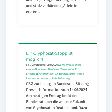
und stolz verkündet: „Allein im
ersten…
Ein Glyphosat-Stopp ist
möglich!
CBG Vorstand
18. Juni 2024
News
, 
Presse-Infos
Aurelia
Bundesrat
Deutsche Umwelthilfe
EU
Glyphosat
Heinrich-Böll-Stiftung
Herbizid
Presse-
Information
Wasserschutz
Zulassung
CBG zur heutigen Bundesrat-Sitzung
Presse-Information vom 14.06.2024
Am heutigen Freitag berät der
Bundesrat über die weitere Zukunft
von Glyphosat in Deutschland. Dazu