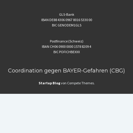
GLS-Bank
IBAN DE88 4306 0967 8016 5330 00
BIC GENODEM1GLS
Postfinance (Schweiz)
IBAN CH06 0900 0000 1578 8209 4
BIC POFICHBEXXX
Coordination gegen BAYER-Gefahren (CBG)
Startup Blog
von Compete Themes.