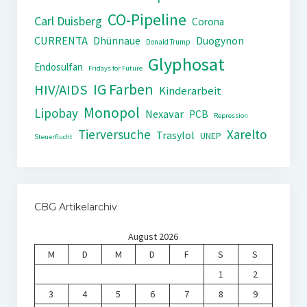
CO-Pipeline
Carl Duisberg
Corona
CURRENTA
Dhünnaue
Duogynon
Donald Trump
Glyphosat
Endosulfan
Fridays for Future
IG Farben
HIV/AIDS
Kinderarbeit
Monopol
Lipobay
Nexavar
PCB
Repression
Tierversuche
Xarelto
Trasylol
UNEP
Steuerflucht
CBG Artikelarchiv
August 2026
M
D
M
D
F
S
S
1
2
3
4
5
6
7
8
9