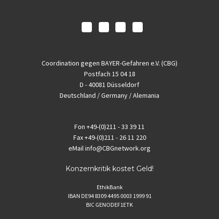
Coordination gegen BAYER-Gefahren e.V. (CBG)
Postfach 15 04 18
D - 40081 Düsseldorf
Deutschland / Germany / Alemania
Fon
+49-(0)211 - 33 39 11
Fax
+49-(0)211 - 26 11 220
eMail
info@CBGnetwork.org
Konzernkritik kostet Geld!
EthikBank
IBAN DE94 8309 4495 0003 1999 91
BIC GENODEF1ETK