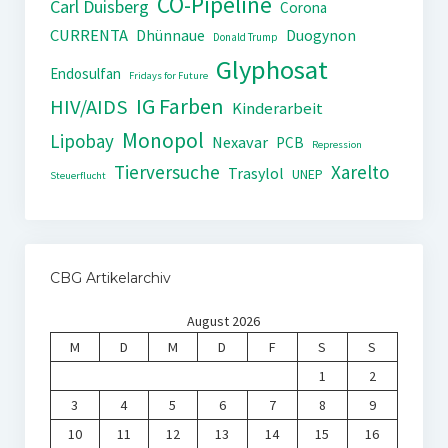
CO-Pipeline
Carl Duisberg
Corona
CURRENTA
Dhünnaue
Duogynon
Donald Trump
Glyphosat
Endosulfan
Fridays for Future
IG Farben
HIV/AIDS
Kinderarbeit
Monopol
Lipobay
Nexavar
PCB
Repression
Tierversuche
Xarelto
Trasylol
UNEP
Steuerflucht
CBG Artikelarchiv
August 2026
M
D
M
D
F
S
S
1
2
3
4
5
6
7
8
9
10
11
12
13
14
15
16