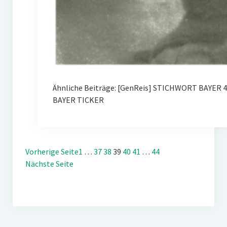
Ähnliche Beiträge: [GenReis] STICHWORT BAYER 
BAYER TICKER
Vorherige Seite
1
…
37
38
39
40
41
…
44
Nächste Seite