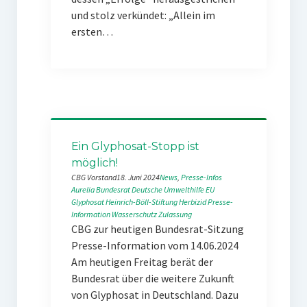
und stolz verkündet: „Allein im
ersten…
Ein Glyphosat-Stopp ist
möglich!
CBG Vorstand
18. Juni 2024
News
, 
Presse-Infos
Aurelia
Bundesrat
Deutsche Umwelthilfe
EU
Glyphosat
Heinrich-Böll-Stiftung
Herbizid
Presse-
Information
Wasserschutz
Zulassung
CBG zur heutigen Bundesrat-Sitzung
Presse-Information vom 14.06.2024
Am heutigen Freitag berät der
Bundesrat über die weitere Zukunft
von Glyphosat in Deutschland. Dazu