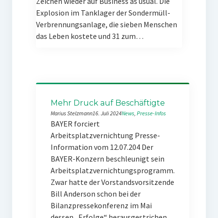
Zeichen wieder auf Business as usual. Die
Explosion im Tanklager der Sondermüll-
Verbrennungsanlage, die sieben Menschen
das Leben kostete und 31 zum…
Mehr Druck auf Beschäftigte
Marius Stelzmann
16. Juli 2024
News
, 
Presse-Infos
BAYER forciert
Arbeitsplatzvernichtung Presse-
Information vom 12.07.204 Der
BAYER-Konzern beschleunigt sein
Arbeitsplatzvernichtungsprogramm.
Zwar hatte der Vorstandsvorsitzende
Bill Anderson schon bei der
Bilanzpressekonferenz im Mai
dessen „Erfolge“ herausgestrichen