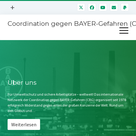
Menü
+
öffnen
Coordination gegen BAYER-Gefahren (
Mitmachen
Menü
Newsletter
öffnen
Presse
Kampagnen
Über uns
BAYER-Hauptversammlungen
Kontakt
Stichwort BAYER
Impressum
Über uns
Jahrestagung
Störfälle
Für Umweltschutz und sichere Arbeitsplätze – weltweit! Das internationale
Netzwerk der Coordination gegen BAYER-Gefahren (CBG) organisiert seit 1978
SPENDEN
erfolgreich Widerstand gegen einen der großen Konzerne der Welt. Rund um
den Globus und…
Weiterlesen