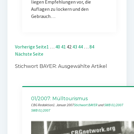
liegen Empfehlungen vor, die
Auflagen zu lockern und den
Gebrauch…
Vorherige Seite
1
…
40
41
42
43
44
…
84
Nächste Seite
Stichwort BAYER: Ausgewählte Artikel
01/2007: Mülltourismus
CBG Redaktion
1. Januar 2007
Stichwort BAYER
 und 
SWB 01/2007
SWB 01/2007