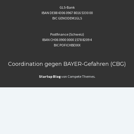
GLS-Bank
IBAN DE88 4306 0967 8016 5330 00
BIC GENODEM1GLS
Postfinance (Schweiz)
IBAN CH06 0900 0000 1578 8209 4
BIC POFICHBEXXX
Coordination gegen BAYER-Gefahren (CBG)
Startup Blog
von Compete Themes.