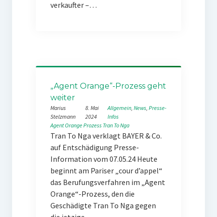
verkaufter –…
„Agent Orange“-Prozess geht
weiter
Marius
8. Mai
Allgemein
, 
News
, 
Presse-
Stelzmann
2024
Infos
Agent Orange
Prozess
Tran To Nga
Tran To Nga verklagt BAYER & Co.
auf Entschädigung Presse-
Information vom 07.05.24 Heute
beginnt am Pariser „cour d’appel“
das Berufungsverfahren im „Agent
Orange“-Prozess, den die
Geschädigte Tran To Nga gegen