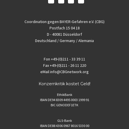
Coordination gegen BAYER-Gefahren e.V. (CBG)
Postfach 15 04 18
D - 40081 Düsseldorf
Deutschland / Germany / Alemania
Fon
+49-(0)211 - 33 39 11
Fax
+49-(0)211 - 26 11 220
eMail
info@CBGnetwork.org
Konzernkritik kostet Geld!
EthikBank
IBAN DE94 8309 4495 0003 1999 91
BIC GENODEF1ETK
GLS-Bank
IBAN DE88 4306 0967 8016 5330 00