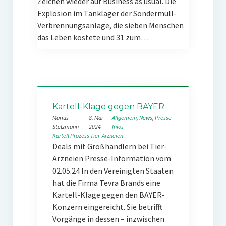
Zeichen wieder auf Business as usual. Die
Explosion im Tanklager der Sondermüll-
Verbrennungsanlage, die sieben Menschen
das Leben kostete und 31 zum…
Kartell-Klage gegen BAYER
Marius
8. Mai
Allgemein
, 
News
, 
Presse-
Stelzmann
2024
Infos
Kartell
Prozess
Tier-Arzneien
Deals mit Großhändlern bei Tier-
Arzneien Presse-Information vom
02.05.24 In den Vereinigten Staaten
hat die Firma Tevra Brands eine
Kartell-Klage gegen den BAYER-
Konzern eingereicht. Sie betrifft
Vorgänge in dessen – inzwischen