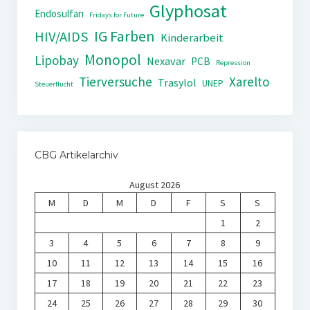
Glyphosat
Endosulfan
Fridays for Future
IG Farben
HIV/AIDS
Kinderarbeit
Monopol
Lipobay
Nexavar
PCB
Repression
Tierversuche
Xarelto
Trasylol
UNEP
Steuerflucht
CBG Artikelarchiv
August 2026
M
D
M
D
F
S
S
1
2
3
4
5
6
7
8
9
10
11
12
13
14
15
16
17
18
19
20
21
22
23
24
25
26
27
28
29
30