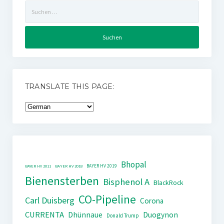
Suchen
nach:
TRANSLATE THIS PAGE:
Bhopal
BAYER HV 2019
BAYER HV 2011
BAYER HV 2018
Bienensterben
Bisphenol A
BlackRock
CO-Pipeline
Carl Duisberg
Corona
CURRENTA
Dhünnaue
Duogynon
Donald Trump