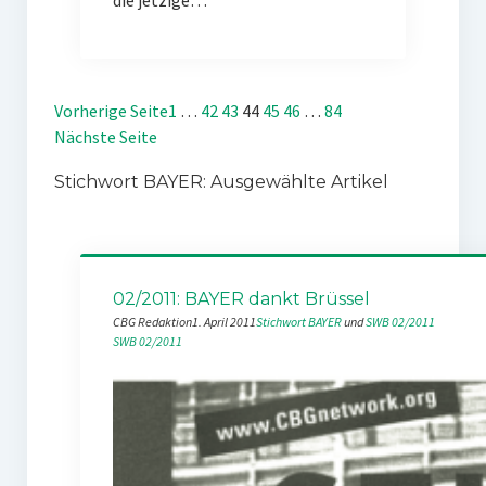
die jetzige…
Vorherige Seite
1
…
42
43
44
45
46
…
84
Nächste Seite
Stichwort BAYER: Ausgewählte Artikel
02/2011: BAYER dankt Brüssel
CBG Redaktion
1. April 2011
Stichwort BAYER
 und 
SWB 02/2011
SWB 02/2011