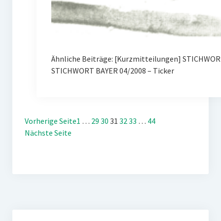
Ähnliche Beiträge: [Kurzmitteilungen] STICHWORT
STICHWORT BAYER 04/2008 – Ticker
Vorherige Seite
1
…
29
30
31
32
33
…
44
Nächste Seite