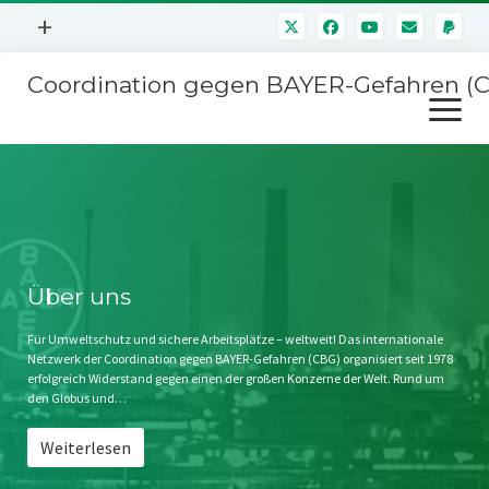
Menü
+
öffnen
Coordination gegen BAYER-Gefahren (
Mitmachen
Menü
Newsletter
öffnen
Presse
Kampagnen
Über uns
BAYER-Hauptversammlungen
Kontakt
Stichwort BAYER
Impressum
Über uns
Jahrestagung
Störfälle
Für Umweltschutz und sichere Arbeitsplätze – weltweit! Das internationale
Netzwerk der Coordination gegen BAYER-Gefahren (CBG) organisiert seit 1978
SPENDEN
erfolgreich Widerstand gegen einen der großen Konzerne der Welt. Rund um
den Globus und…
Weiterlesen