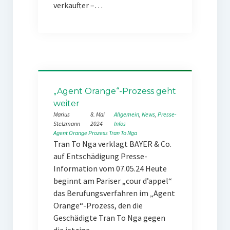
verkaufter –…
„Agent Orange“-Prozess geht
weiter
Marius
8. Mai
Allgemein
, 
News
, 
Presse-
Stelzmann
2024
Infos
Agent Orange
Prozess
Tran To Nga
Tran To Nga verklagt BAYER & Co.
auf Entschädigung Presse-
Information vom 07.05.24 Heute
beginnt am Pariser „cour d’appel“
das Berufungsverfahren im „Agent
Orange“-Prozess, den die
Geschädigte Tran To Nga gegen