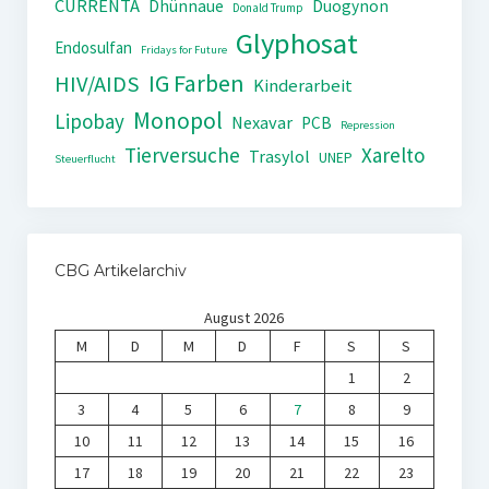
CURRENTA
Dhünnaue
Duogynon
Donald Trump
Glyphosat
Endosulfan
Fridays for Future
IG Farben
HIV/AIDS
Kinderarbeit
Monopol
Lipobay
Nexavar
PCB
Repression
Tierversuche
Xarelto
Trasylol
UNEP
Steuerflucht
CBG Artikelarchiv
August 2026
M
D
M
D
F
S
S
1
2
3
4
5
6
7
8
9
10
11
12
13
14
15
16
17
18
19
20
21
22
23