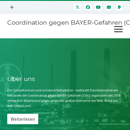
Menü
+
öffnen
Coordination gegen BAYER-Gefahren (
Mitmachen
Menü
Newsletter
öffnen
Presse
Kampagnen
Über uns
BAYER-Hauptversammlungen
Kontakt
Stichwort BAYER
Impressum
Über uns
Jahrestagung
Störfälle
Für Umweltschutz und sichere Arbeitsplätze – weltweit! Das internationale
Netzwerk der Coordination gegen BAYER-Gefahren (CBG) organisiert seit 1978
SPENDEN
erfolgreich Widerstand gegen einen der großen Konzerne der Welt. Rund um
den Globus und…
Weiterlesen