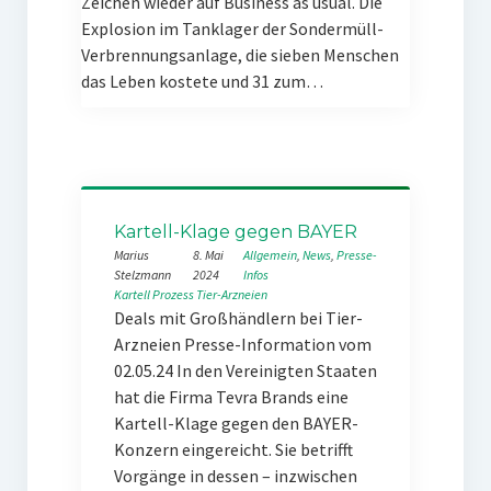
Zeichen wieder auf Business as usual. Die
Explosion im Tanklager der Sondermüll-
Verbrennungsanlage, die sieben Menschen
das Leben kostete und 31 zum…
Kartell-Klage gegen BAYER
Marius
8. Mai
Allgemein
, 
News
, 
Presse-
Stelzmann
2024
Infos
Kartell
Prozess
Tier-Arzneien
Deals mit Großhändlern bei Tier-
Arzneien Presse-Information vom
02.05.24 In den Vereinigten Staaten
hat die Firma Tevra Brands eine
Kartell-Klage gegen den BAYER-
Konzern eingereicht. Sie betrifft
Vorgänge in dessen – inzwischen