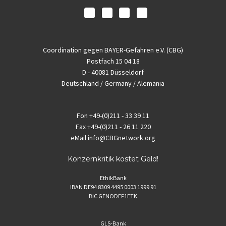
Coordination gegen BAYER-Gefahren e.V. (CBG)
Postfach 15 04 18
D - 40081 Düsseldorf
Deutschland / Germany / Alemania
Fon
+49-(0)211 - 33 39 11
Fax
+49-(0)211 - 26 11 220
eMail
info@CBGnetwork.org
Konzernkritik kostet Geld!
EthikBank
IBAN DE94 8309 4495 0003 1999 91
BIC GENODEF1ETK
GLS-Bank