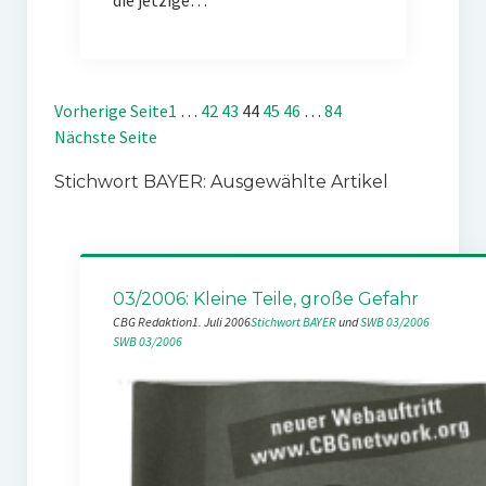
die jetzige…
Vorherige Seite
1
…
42
43
44
45
46
…
84
Nächste Seite
Stichwort BAYER: Ausgewählte Artikel
03/2006: Kleine Teile, große Gefahr
CBG Redaktion
1. Juli 2006
Stichwort BAYER
 und 
SWB 03/2006
SWB 03/2006