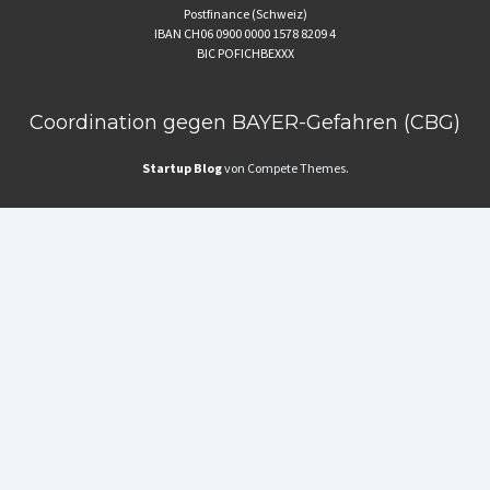
Postfinance (Schweiz)
IBAN CH06 0900 0000 1578 8209 4
BIC POFICHBEXXX
Coordination gegen BAYER-Gefahren (CBG)
Startup Blog
von Compete Themes.