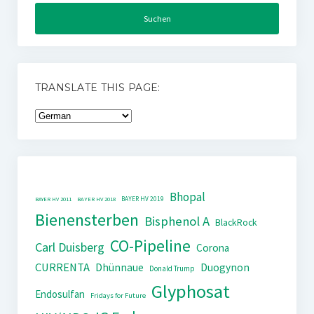
TRANSLATE THIS PAGE:
Bhopal
BAYER HV 2019
BAYER HV 2011
BAYER HV 2018
Bienensterben
Bisphenol A
BlackRock
CO-Pipeline
Carl Duisberg
Corona
CURRENTA
Dhünnaue
Duogynon
Donald Trump
Glyphosat
Endosulfan
Fridays for Future