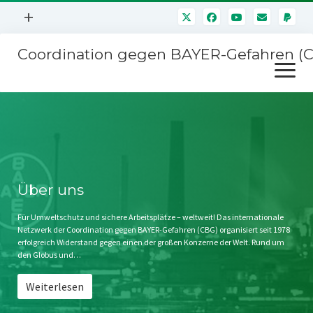
Menü
+
öffnen
Coordination gegen BAYER-Gefahren (
Mitmachen
Menü
Newsletter
öffnen
Presse
Kampagnen
Über uns
BAYER-Hauptversammlungen
Kontakt
Stichwort BAYER
Impressum
Über uns
Jahrestagung
Störfälle
Für Umweltschutz und sichere Arbeitsplätze – weltweit! Das internationale
Netzwerk der Coordination gegen BAYER-Gefahren (CBG) organisiert seit 1978
SPENDEN
erfolgreich Widerstand gegen einen der großen Konzerne der Welt. Rund um
den Globus und…
Weiterlesen