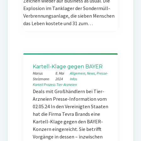
Zeichen wieder auf Business as usual. Die
Explosion im Tanklager der Sondermüll-
Verbrennungsanlage, die sieben Menschen
das Leben kostete und 31 zum…
Kartell-Klage gegen BAYER
Marius
8. Mai
Allgemein
, 
News
, 
Presse-
Stelzmann
2024
Infos
Kartell
Prozess
Tier-Arzneien
Deals mit Großhändlern bei Tier-
Arzneien Presse-Information vom
02.05.24 In den Vereinigten Staaten
hat die Firma Tevra Brands eine
Kartell-Klage gegen den BAYER-
Konzern eingereicht. Sie betrifft
Vorgänge in dessen – inzwischen