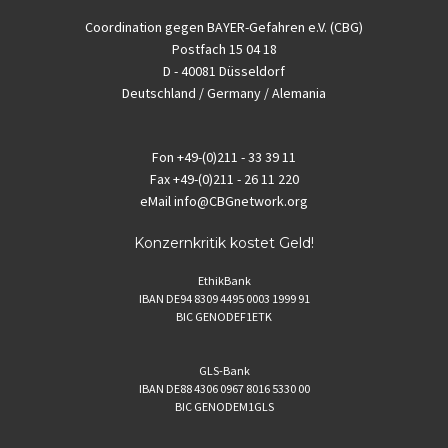
Coordination gegen BAYER-Gefahren e.V. (CBG)
Postfach 15 04 18
D - 40081 Düsseldorf
Deutschland / Germany / Alemania
Fon
+49-(0)211 - 33 39 11
Fax
+49-(0)211 - 26 11 220
eMail
info@CBGnetwork.org
Konzernkritik kostet Geld!
EthikBank
IBAN DE94 8309 4495 0003 1999 91
BIC GENODEF1ETK
GLS-Bank
IBAN DE88 4306 0967 8016 5330 00
BIC GENODEM1GLS