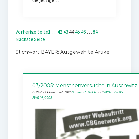
die jetzige…
Vorherige Seite
1
…
42
43
44
45
46
…
84
Nächste Seite
Stichwort BAYER: Ausgewählte Artikel
03/2005: Menschenversuche in Auschwitz
CBG Redaktion
1. Juli 2005
Stichwort BAYER
 und 
SWB 03/2005
SWB 03/2005