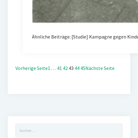
Ähnliche Beiträge: [Studie] Kampagne gegen Kin
Vorherige Seite
1
…
41
42
43
44
45
Nächste Seite
Suchen
nach: