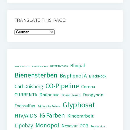
TRANSLATE THIS PAGE:
Bhopal
BAYER HV 2019
BAYER HV 2011
BAYER HV 2018
Bienensterben
Bisphenol A
BlackRock
CO-Pipeline
Carl Duisberg
Corona
CURRENTA
Dhünnaue
Duogynon
Donald Trump
Glyphosat
Endosulfan
Fridays for Future
IG Farben
HIV/AIDS
Kinderarbeit
Monopol
Lipobay
Nexavar
PCB
Repression