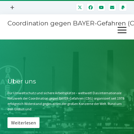
Menü
+
öffnen
Coordination gegen BAYER-Gefahren (
Mitmachen
Menü
Newsletter
öffnen
Presse
Kampagnen
Über uns
BAYER-Hauptversammlungen
Kontakt
Stichwort BAYER
Impressum
Über uns
Jahrestagung
Störfälle
Für Umweltschutz und sichere Arbeitsplätze – weltweit! Das internationale
Netzwerk der Coordination gegen BAYER-Gefahren (CBG) organisiert seit 1978
SPENDEN
erfolgreich Widerstand gegen einen der großen Konzerne der Welt. Rund um
den Globus und…
Weiterlesen