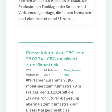
Zeichen wieder auf Business as usual. Die
Explosion im Tanklager der Sondermüll-
Verbrennungsanlage, die sieben Menschen
das Leben kostete und 31 zum…
Presse-Information CBG vom
28.02.24 – CBG mobilisiert
zum Klimastreik
CBG
28. Februar
News
, 
Presse-
Redaktion
2024
Infos
#WirFahrenZusammen CBG
mobilisiert zum Klimastreik Am
Freitag, den 1.3.2024 ruft die
„Fridays for Future“-Bewegung
abermals zum Klimastreik auf.
Dieses Mal geschieht dies