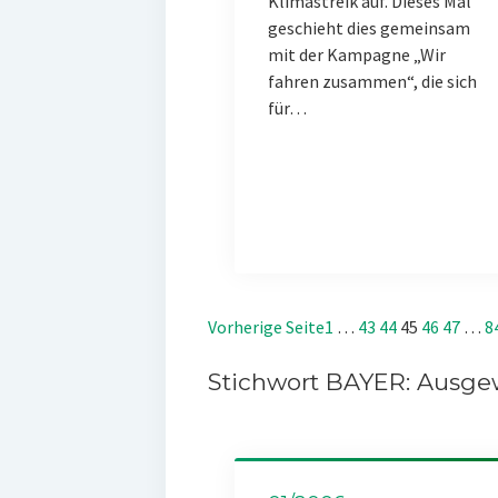
Klimastreik auf. Dieses Mal
geschieht dies gemeinsam
mit der Kampagne „Wir
fahren zusammen“, die sich
für…
Vorherige Seite
1
…
43
44
45
46
47
…
8
Stichwort BAYER: Ausgew