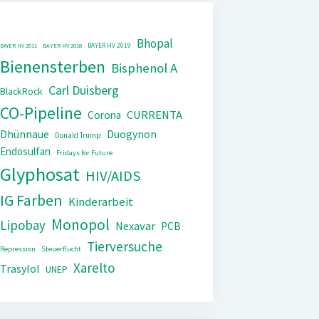
Bhopal
BAYER HV 2019
BAYER HV 2011
BAYER HV 2018
Bienensterben
Bisphenol A
Carl Duisberg
BlackRock
CO-Pipeline
CURRENTA
Corona
Dhünnaue
Duogynon
Donald Trump
Endosulfan
Fridays for Future
Glyphosat
HIV/AIDS
IG Farben
Kinderarbeit
Monopol
Lipobay
Nexavar
PCB
Tierversuche
Repression
Steuerflucht
Xarelto
Trasylol
UNEP