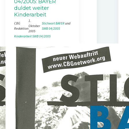
04/2005: BAYER
duldet weiter
Kinderarbeit
1.
CBG
Stichwort BAYER
 und 
Oktober
Redaktion
SWB 04/2005
2005
Kinderarbeit
SWB 04/2005