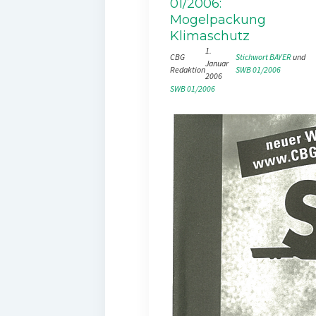
01/2006:
Mogelpackung
Klimaschutz
1.
CBG
Stichwort BAYER
 und 
Januar
Redaktion
SWB 01/2006
2006
SWB 01/2006