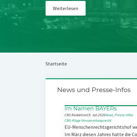
Weiterlesen
Startseite
News und Presse-Infos
Im Namen BAYERs
CBG Redaktion
19. Juli 2026
News
, 
Presse-Infos
CBG-Klage
Versammlungsrecht
EU-Menschenrechtsgerichtshof w
Im März diesen Jahres hatte die 