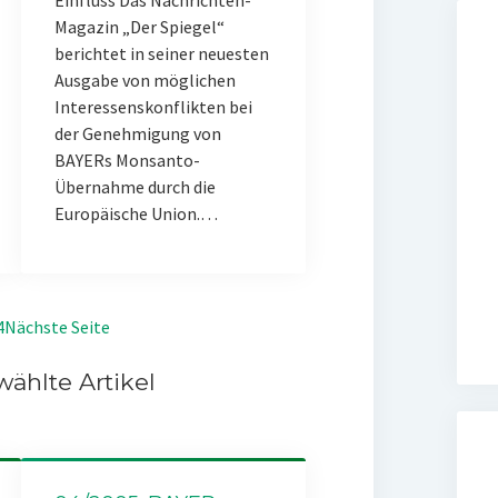
Einfluss Das Nachrichten-
Magazin „Der Spiegel“
berichtet in seiner neuesten
Ausgabe von möglichen
Interessenskonflikten bei
der Genehmigung von
BAYERs Monsanto-
Übernahme durch die
Europäische Union.…
4
Nächste Seite
ählte Artikel