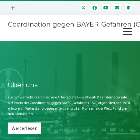
Menü
+
öffnen
Coordination gegen BAYER-Gefahren (
Mitmachen
Menü
Newsletter
öffnen
Presse
Kampagnen
Über uns
BAYER-Hauptversammlungen
Kontakt
Stichwort BAYER
Impressum
Über uns
Jahrestagung
Störfälle
Für Umweltschutz und sichere Arbeitsplätze – weltweit! Das internationale
Netzwerk der Coordination gegen BAYER-Gefahren (CBG) organisiert seit 1978
SPENDEN
erfolgreich Widerstand gegen einen der großen Konzerne der Welt. Rund um
den Globus und…
Weiterlesen