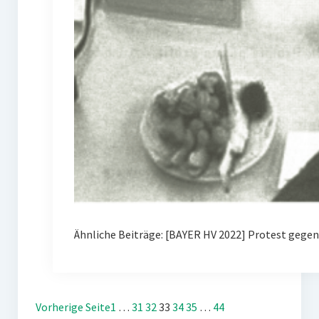
Ähnliche Beiträge: [BAYER HV 2022] Protest gegen
Vorherige Seite
1
…
31
32
33
34
35
…
44