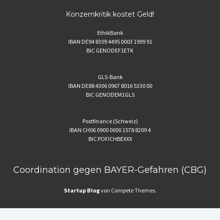
Konzernkritik kostet Geld!
EthikBank
IBAN DE94 8309 4495 0003 1999 91
BIC GENODEF1ETK
GLS-Bank
IBAN DE88 4306 0967 8016 5330 00
BIC GENODEM1GLS
Postfinance (Schweiz)
IBAN CH06 0900 0000 1578 8209 4
BIC POFICHBEXXX
Coordination gegen BAYER-Gefahren (CBG)
Startup Blog
von Compete Themes.