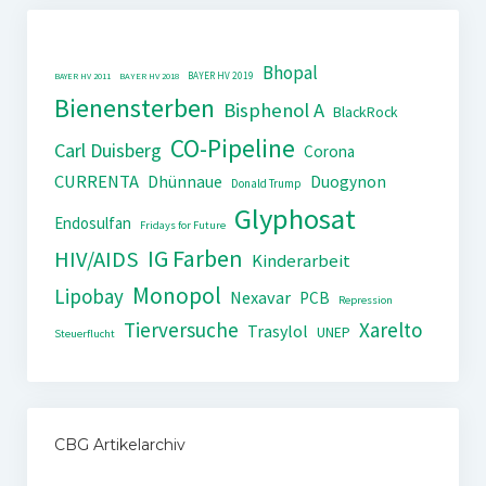
Bhopal
BAYER HV 2019
BAYER HV 2011
BAYER HV 2018
Bienensterben
Bisphenol A
BlackRock
CO-Pipeline
Carl Duisberg
Corona
CURRENTA
Dhünnaue
Duogynon
Donald Trump
Glyphosat
Endosulfan
Fridays for Future
IG Farben
HIV/AIDS
Kinderarbeit
Monopol
Lipobay
Nexavar
PCB
Repression
Tierversuche
Xarelto
Trasylol
UNEP
Steuerflucht
CBG Artikelarchiv