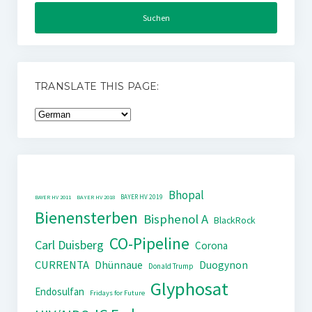
TRANSLATE THIS PAGE:
Bhopal
BAYER HV 2019
BAYER HV 2011
BAYER HV 2018
Bienensterben
Bisphenol A
BlackRock
CO-Pipeline
Carl Duisberg
Corona
CURRENTA
Dhünnaue
Duogynon
Donald Trump
Glyphosat
Endosulfan
Fridays for Future