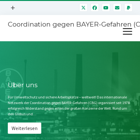
Menü
+
öffnen
Coordination gegen BAYER-Gefahren (
Mitmachen
Menü
Newsletter
öffnen
Presse
Kampagnen
Über uns
BAYER-Hauptversammlungen
Kontakt
Stichwort BAYER
Impressum
Über uns
Jahrestagung
Störfälle
Für Umweltschutz und sichere Arbeitsplätze – weltweit! Das internationale
Netzwerk der Coordination gegen BAYER-Gefahren (CBG) organisiert seit 1978
SPENDEN
erfolgreich Widerstand gegen einen der großen Konzerne der Welt. Rund um
den Globus und…
Weiterlesen