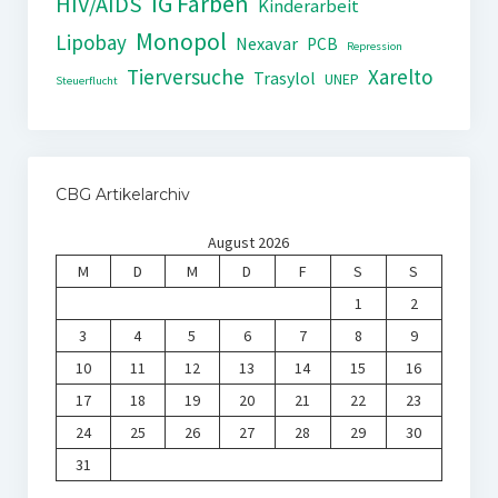
IG Farben
HIV/AIDS
Kinderarbeit
Monopol
Lipobay
Nexavar
PCB
Repression
Tierversuche
Xarelto
Trasylol
UNEP
Steuerflucht
CBG Artikelarchiv
August 2026
M
D
M
D
F
S
S
1
2
3
4
5
6
7
8
9
10
11
12
13
14
15
16
17
18
19
20
21
22
23
24
25
26
27
28
29
30
31