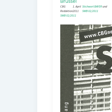
Brüssel
CBG
1. April
Stichwort BAYER
 und 
Redaktion
2011
SWB 02/2011
SWB 02/2011