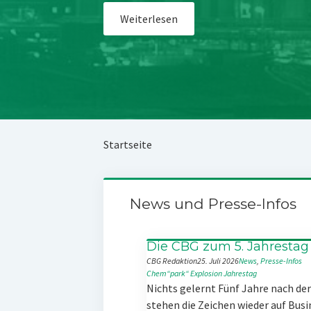
Weiterlesen
Startseite
News und Presse-Infos
Die CBG zum 5. Jahrestag
CBG Redaktion
25. Juli 2026
News
, 
Presse-Infos
Chem“park“
Explosion
Jahrestag
Nichts gelernt Fünf Jahre nach d
stehen die Zeichen wieder auf Busi