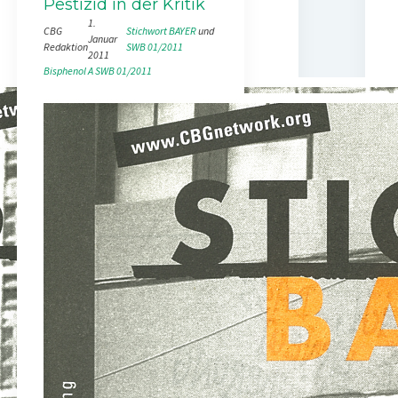
Pestizid in der Kritik
1.
CBG
Stichwort BAYER
 und 
Januar
Redaktion
SWB 01/2011
2011
Bisphenol A
SWB 01/2011