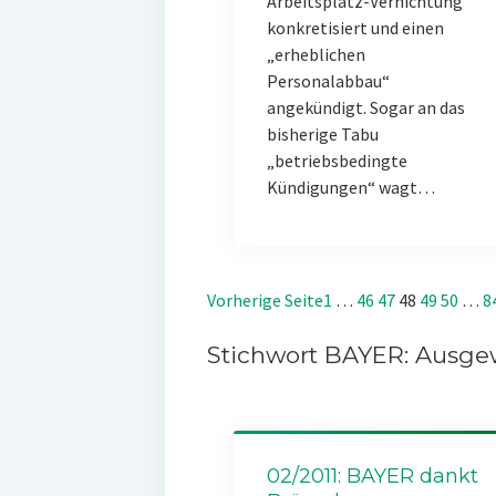
Arbeitsplatz-Vernichtung
konkretisiert und einen
„erheblichen
Personalabbau“
angekündigt. Sogar an das
bisherige Tabu
„betriebsbedingte
Kündigungen“ wagt…
Vorherige Seite
1
…
46
47
48
49
50
…
8
Stichwort BAYER: Ausgew
02/2011: BAYER dankt