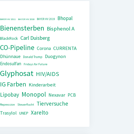
Bhopal
BAYER HV 2019
BAYER HV 2011
BAYER HV 2018
Bienensterben
Bisphenol A
Carl Duisberg
BlackRock
CO-Pipeline
CURRENTA
Corona
Dhünnaue
Duogynon
Donald Trump
Endosulfan
Fridays for Future
Glyphosat
HIV/AIDS
IG Farben
Kinderarbeit
Monopol
Lipobay
Nexavar
PCB
Tierversuche
Repression
Steuerflucht
Xarelto
Trasylol
UNEP