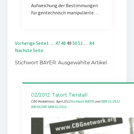
Aufweichung der Bestimmungen
für gentechnisch manipulierte…
Vorherige Seite
1
…
47
48
49
50
51
…
84
Nächste Seite
Stichwort BAYER: Ausgewählte Artikel
02/2012: Tatort Tierstall
CBG Redaktion
1. April 2012
Stichwort BAYER
 und 
SWB 02/2012
BAYSILONE
SWB 02/2012