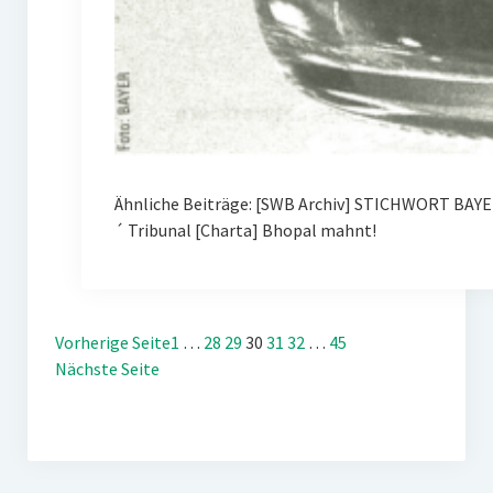
Ähnliche Beiträge: [SWB Archiv] STICHWORT BAYE
´ Tribunal [Charta] Bhopal mahnt!
Vorherige Seite
1
…
28
29
30
31
32
…
45
Nächste Seite