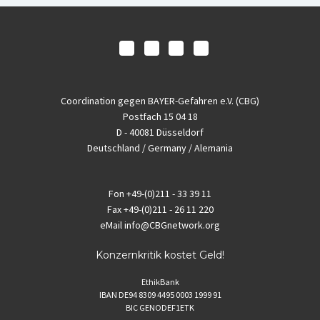
Coordination gegen BAYER-Gefahren e.V. (CBG)
Postfach 15 04 18
D - 40081 Düsseldorf
Deutschland / Germany / Alemania
Fon
+49-(0)211 - 33 39 11
Fax
+49-(0)211 - 26 11 220
eMail
info@CBGnetwork.org
Konzernkritik kostet Geld!
EthikBank
IBAN DE94 8309 4495 0003 1999 91
BIC GENODEF1ETK