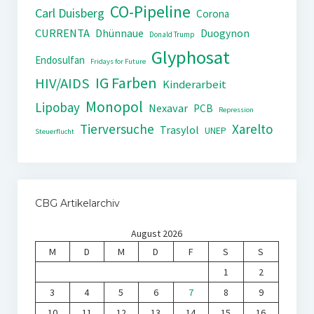
CO-Pipeline
Carl Duisberg
Corona
CURRENTA
Dhünnaue
Duogynon
Donald Trump
Glyphosat
Endosulfan
Fridays for Future
IG Farben
HIV/AIDS
Kinderarbeit
Monopol
Lipobay
Nexavar
PCB
Repression
Tierversuche
Xarelto
Trasylol
UNEP
Steuerflucht
CBG Artikelarchiv
August 2026
M
D
M
D
F
S
S
1
2
3
4
5
6
7
8
9
10
11
12
13
14
15
16