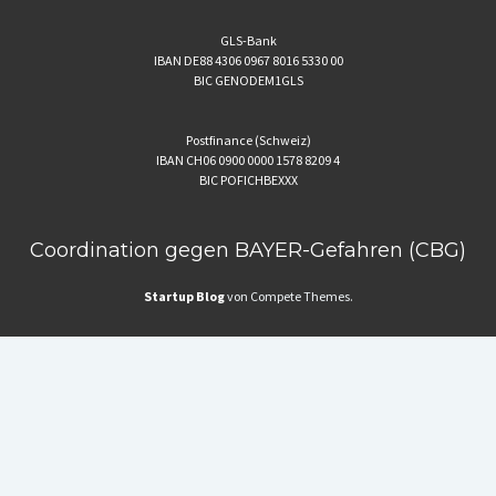
GLS-Bank
IBAN DE88 4306 0967 8016 5330 00
BIC GENODEM1GLS
Postfinance (Schweiz)
IBAN CH06 0900 0000 1578 8209 4
BIC POFICHBEXXX
Coordination gegen BAYER-Gefahren (CBG)
Startup Blog
von Compete Themes.