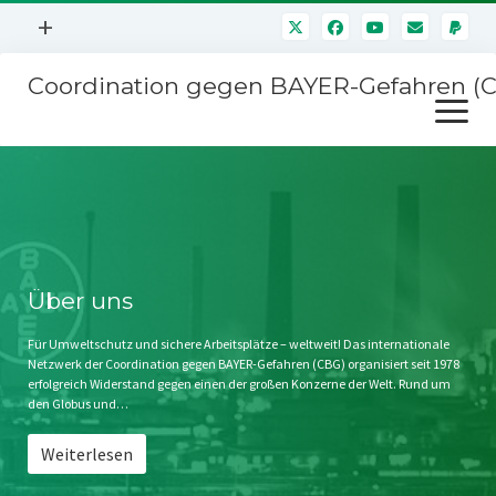
Menü
+
öffnen
Coordination gegen BAYER-Gefahren (
Mitmachen
Menü
Newsletter
öffnen
Presse
Kampagnen
Über uns
BAYER-Hauptversammlungen
Kontakt
Stichwort BAYER
Impressum
Über uns
Jahrestagung
Störfälle
Für Umweltschutz und sichere Arbeitsplätze – weltweit! Das internationale
Netzwerk der Coordination gegen BAYER-Gefahren (CBG) organisiert seit 1978
SPENDEN
erfolgreich Widerstand gegen einen der großen Konzerne der Welt. Rund um
den Globus und…
Weiterlesen