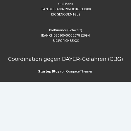
GLS-Bank
IBAN DE88 4306 0967 8016 5330 00
BIC GENODEM1GLS
Postfinance (Schweiz)
IBAN CH06 0900 0000 1578 8209 4
BIC POFICHBEXXX
Coordination gegen BAYER-Gefahren (CBG)
Startup Blog
von Compete Themes.