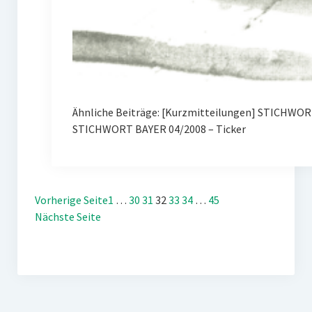
Ähnliche Beiträge: [Kurzmitteilungen] STICHWORT
STICHWORT BAYER 04/2008 – Ticker
Vorherige Seite
1
…
30
31
32
33
34
…
45
Nächste Seite