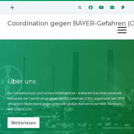
Menü
+
öffnen
Coordination gegen BAYER-Gefahren (
Mitmachen
Menü
Newsletter
öffnen
Presse
Kampagnen
Über uns
BAYER-Hauptversammlungen
Kontakt
Stichwort BAYER
Impressum
Über uns
Jahrestagung
Störfälle
Für Umweltschutz und sichere Arbeitsplätze – weltweit! Das internationale
Netzwerk der Coordination gegen BAYER-Gefahren (CBG) organisiert seit 1978
SPENDEN
erfolgreich Widerstand gegen einen der großen Konzerne der Welt. Rund um
den Globus und…
Weiterlesen