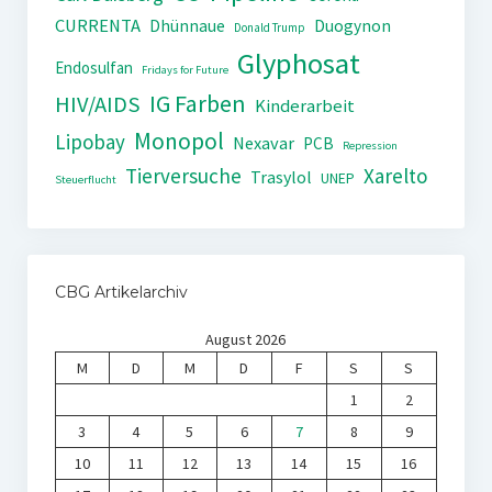
CURRENTA
Dhünnaue
Duogynon
Donald Trump
Glyphosat
Endosulfan
Fridays for Future
IG Farben
HIV/AIDS
Kinderarbeit
Monopol
Lipobay
Nexavar
PCB
Repression
Tierversuche
Xarelto
Trasylol
UNEP
Steuerflucht
CBG Artikelarchiv
August 2026
M
D
M
D
F
S
S
1
2
3
4
5
6
7
8
9
10
11
12
13
14
15
16