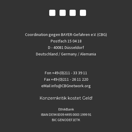
Coordination gegen BAYER-Gefahren e.V. (CBG)
Postfach 15 04 18
D - 40081 Düsseldorf
Deutschland / Germany / Alemania
Fon
+49-(0)211 - 33 39 11
Fax
+49-(0)211 - 26 11 220
eMail
info@CBGnetwork.org
Konzernkritik kostet Geld!
EthikBank
IBAN DE94 8309 4495 0003 1999 91
BIC GENODEF1ETK