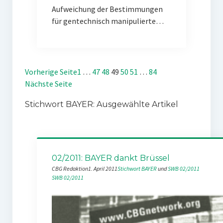
Aufweichung der Bestimmungen
für gentechnisch manipulierte…
Vorherige Seite
1
…
47
48
49
50
51
…
84
Nächste Seite
Stichwort BAYER: Ausgewählte Artikel
02/2011: BAYER dankt Brüssel
CBG Redaktion
1. April 2011
Stichwort BAYER
 und 
SWB 02/2011
SWB 02/2011