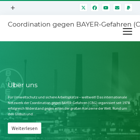
Menü
+
öffnen
Coordination gegen BAYER-Gefahren (
Mitmachen
Menü
Newsletter
öffnen
Presse
Kampagnen
Über uns
BAYER-Hauptversammlungen
Kontakt
Stichwort BAYER
Impressum
Über uns
Jahrestagung
Störfälle
Für Umweltschutz und sichere Arbeitsplätze – weltweit! Das internationale
Netzwerk der Coordination gegen BAYER-Gefahren (CBG) organisiert seit 1978
SPENDEN
erfolgreich Widerstand gegen einen der großen Konzerne der Welt. Rund um
den Globus und…
Weiterlesen