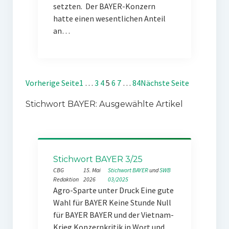
setzten. Der BAYER-Konzern
hatte einen wesentlichen Anteil
an…
Vorherige Seite
1
…
3
4
5
6
7
…
84
Nächste Seite
Stichwort BAYER: Ausgewählte Artikel
Stichwort BAYER 3/25
CBG
15. Mai
Stichwort BAYER
 und 
SWB
Redaktion
2026
03/2025
Agro-Sparte unter Druck Eine gute
Wahl für BAYER Keine Stunde Null
für BAYER BAYER und der Vietnam-
Krieg Konzernkritik in Wort und