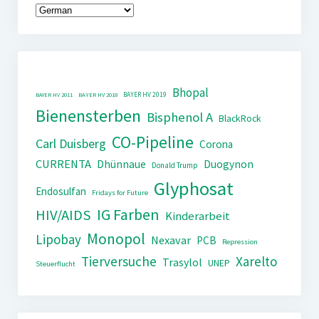
Bhopal
BAYER HV 2019
BAYER HV 2011
BAYER HV 2018
Bienensterben
Bisphenol A
BlackRock
CO-Pipeline
Carl Duisberg
Corona
CURRENTA
Dhünnaue
Duogynon
Donald Trump
Glyphosat
Endosulfan
Fridays for Future
IG Farben
HIV/AIDS
Kinderarbeit
Monopol
Lipobay
Nexavar
PCB
Repression
Tierversuche
Xarelto
Trasylol
UNEP
Steuerflucht