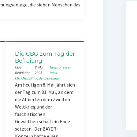
nungsanlage, die sieben Menschen das
Die CBG zum Tag der
Befreiung
CBG
8. Mai
News
, 
Presse-
Redaktion
2026
Infos
I.G. FARBEN
Tag der Befreiung
Am heutigen 8. Mai jährt sich
der Tag zum 81. Mal, an dem
die Alliierten dem Zweiten
Weltkrieg und der
faschistischen
Gewaltherrschaft ein Ende
setzten. Der BAYER-
Konzern hatte einen