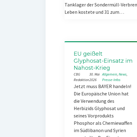
Tanklager der Sondermüll-Verbren
Leben kostete und 31 zum…
EU geißelt
Glyphosat-Einsatz im
Nahost-Krieg
CBG
30. Mai
Allgemein
, 
News
, 
Redaktion
2026
Presse-Infos
Jetzt muss BAYER handeln!
Die Europäische Union hat
die Verwendung des
Herbizids Glyphosat und
seines Vorprodukts
Phosphor als Chemiewaffen
im Südlibanon und Syrien