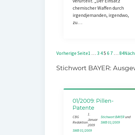
verurteilt. „Der Einsatz
chemischer Waffen durch
irgendjemanden, irgendwo,
zu…
Vorherige Seite
1
…
3
4
5
6
7
…
84
Näch
Stichwort BAYER: Ausgew
01/2009: Pillen-
Patente
1.
CBG
Stichwort BAYER
 und 
Januar
Redaktion
SWB 01/2009
2009
SWB 01/2009