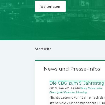
Weiterlesen
Startseite
News und Presse-Infos
Die CBG zum 5. Jahrestag
CBG Redaktion
25. Juli 2026
News
, 
Presse-Infos
Chem“park“
Explosion
Jahrestag
Nichts gelernt Fünf Jahre nach d
stehen die Zeichen wieder auf Busi