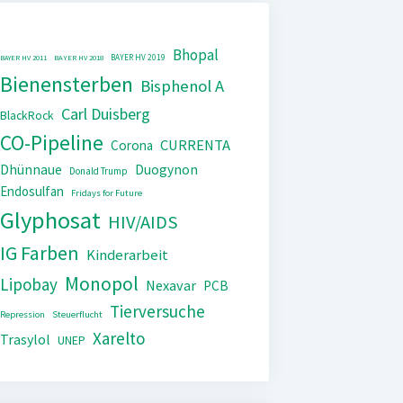
Bhopal
BAYER HV 2019
BAYER HV 2011
BAYER HV 2018
Bienensterben
Bisphenol A
Carl Duisberg
BlackRock
CO-Pipeline
CURRENTA
Corona
Dhünnaue
Duogynon
Donald Trump
Endosulfan
Fridays for Future
Glyphosat
HIV/AIDS
IG Farben
Kinderarbeit
Monopol
Lipobay
Nexavar
PCB
Tierversuche
Repression
Steuerflucht
Xarelto
Trasylol
UNEP