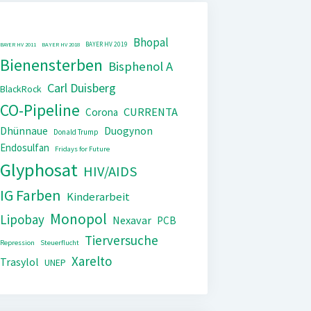
Bhopal
BAYER HV 2019
BAYER HV 2011
BAYER HV 2018
Bienensterben
Bisphenol A
Carl Duisberg
BlackRock
CO-Pipeline
CURRENTA
Corona
Dhünnaue
Duogynon
Donald Trump
Endosulfan
Fridays for Future
Glyphosat
HIV/AIDS
IG Farben
Kinderarbeit
Monopol
Lipobay
Nexavar
PCB
Tierversuche
Repression
Steuerflucht
Xarelto
Trasylol
UNEP