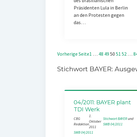
des brasilianischen
Präsidenten Lula in Berlin
an den Protesten gegen
das…
Vorherige Seite
1
…
48
49
50
51
52
…
8
Stichwort BAYER: Ausgew
04/2011: BAYER plant
TDI Werk
1.
CBG
Stichwort BAYER
 und 
Oktober
Redaktion
SWB 04/2011
2011
SWB 04/2011