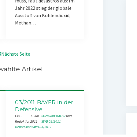
muss, fällt desaströs aus: Im
Jahr 2022 stieg der globale
Ausstoß von Kohlendioxid,
Methan…
4
Nächste Seite
ählte Artikel
03/2011: BAYER in der
Defensive
CBG
1. Juli
Stichwort BAYER
 und 
Redaktion
2011
SWB 03/2011
Repression
SWB 03/2011