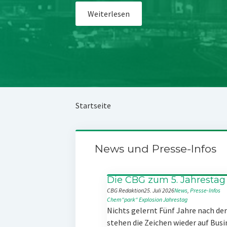
Weiterlesen
Startseite
News und Presse-Infos
Die CBG zum 5. Jahrestag
CBG Redaktion
25. Juli 2026
News
, 
Presse-Infos
Chem“park“
Explosion
Jahrestag
Nichts gelernt Fünf Jahre nach d
stehen die Zeichen wieder auf Busi