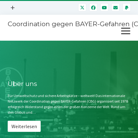
Menü
+
öffnen
Coordination gegen BAYER-Gefahren (
Mitmachen
Menü
Newsletter
öffnen
Presse
Kampagnen
Über uns
BAYER-Hauptversammlungen
Kontakt
Stichwort BAYER
Impressum
Über uns
Jahrestagung
Störfälle
Für Umweltschutz und sichere Arbeitsplätze – weltweit! Das internationale
Netzwerk der Coordination gegen BAYER-Gefahren (CBG) organisiert seit 1978
SPENDEN
erfolgreich Widerstand gegen einen der großen Konzerne der Welt. Rund um
den Globus und…
Weiterlesen