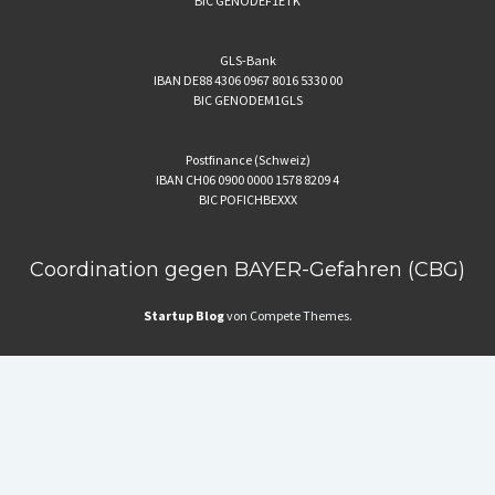
BIC GENODEF1ETK
GLS-Bank
IBAN DE88 4306 0967 8016 5330 00
BIC GENODEM1GLS
Postfinance (Schweiz)
IBAN CH06 0900 0000 1578 8209 4
BIC POFICHBEXXX
Coordination gegen BAYER-Gefahren (CBG)
Startup Blog
von Compete Themes.