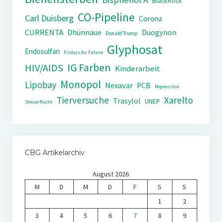
BlackRock
CO-Pipeline
Carl Duisberg
Corona
CURRENTA
Dhünnaue
Duogynon
Donald Trump
Glyphosat
Endosulfan
Fridays for Future
IG Farben
HIV/AIDS
Kinderarbeit
Monopol
Lipobay
Nexavar
PCB
Repression
Tierversuche
Xarelto
Trasylol
UNEP
Steuerflucht
CBG Artikelarchiv
August 2026
M
D
M
D
F
S
S
1
2
3
4
5
6
7
8
9