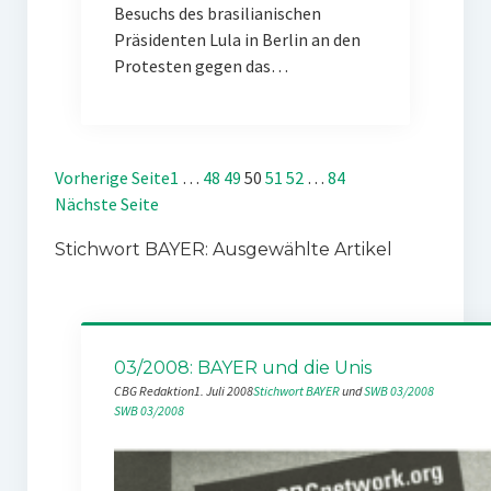
Besuchs des brasilianischen
Präsidenten Lula in Berlin an den
Protesten gegen das…
Vorherige Seite
1
…
48
49
50
51
52
…
84
Nächste Seite
Stichwort BAYER: Ausgewählte Artikel
03/2008: BAYER und die Unis
CBG Redaktion
1. Juli 2008
Stichwort BAYER
 und 
SWB 03/2008
SWB 03/2008