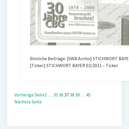
Ähnliche Beiträge: [SWB Archiv] STICHWORT BAYER
[Ticker] STICHWORT BAYER 03/2011 – Ticker
Vorherige Seite
1
…
35
36
37
38
39
…
45
Nächste Seite