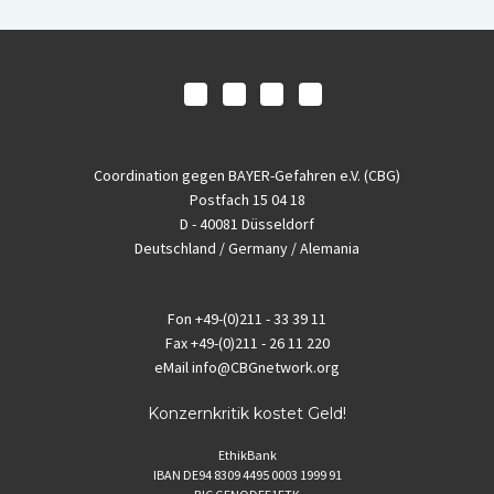
Coordination gegen BAYER-Gefahren e.V. (CBG)
Postfach 15 04 18
D - 40081 Düsseldorf
Deutschland / Germany / Alemania
Fon
+49-(0)211 - 33 39 11
Fax
+49-(0)211 - 26 11 220
eMail
info@CBGnetwork.org
Konzernkritik kostet Geld!
EthikBank
IBAN DE94 8309 4495 0003 1999 91