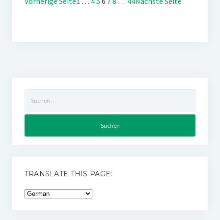
Vorherige Seite
1
…
4
5
6
7
8
…
44
Nächste Seite
Suchen
nach:
TRANSLATE THIS PAGE: