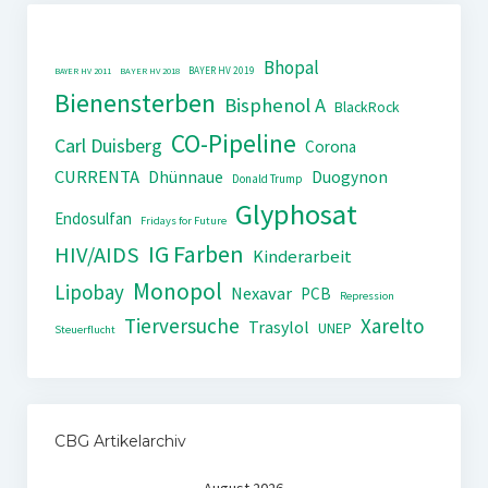
Bhopal
BAYER HV 2019
BAYER HV 2011
BAYER HV 2018
Bienensterben
Bisphenol A
BlackRock
CO-Pipeline
Carl Duisberg
Corona
CURRENTA
Dhünnaue
Duogynon
Donald Trump
Glyphosat
Endosulfan
Fridays for Future
IG Farben
HIV/AIDS
Kinderarbeit
Monopol
Lipobay
Nexavar
PCB
Repression
Tierversuche
Xarelto
Trasylol
UNEP
Steuerflucht
CBG Artikelarchiv