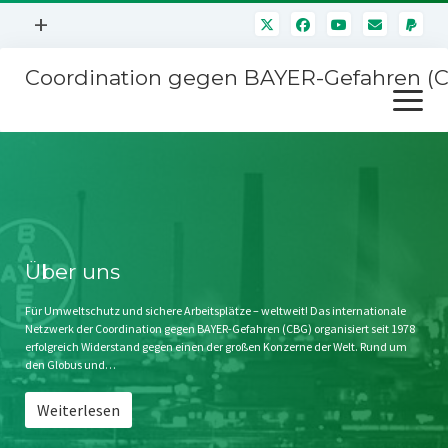
Menü
+
öffnen
Coordination gegen BAYER-Gefahren (
Mitmachen
Menü
Newsletter
öffnen
Presse
Kampagnen
Über uns
BAYER-Hauptversammlungen
Kontakt
Stichwort BAYER
Impressum
Über uns
Jahrestagung
Störfälle
Für Umweltschutz und sichere Arbeitsplätze – weltweit! Das internationale
Netzwerk der Coordination gegen BAYER-Gefahren (CBG) organisiert seit 1978
SPENDEN
erfolgreich Widerstand gegen einen der großen Konzerne der Welt. Rund um
den Globus und…
Weiterlesen