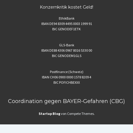
Konzernkritik kostet Geld!
EthikBank
IBAN DE94 8309 4495 0003 1999 91
BIC GENODEF1ETK
GLS-Bank
IBAN DE88 4306 0967 8016 5330 00
BIC GENODEM1GLS
Postfinance (Schweiz)
IBAN CH06 0900 0000 1578 8209 4
BIC POFICHBEXXX
Coordination gegen BAYER-Gefahren (CBG)
Startup Blog
von Compete Themes.