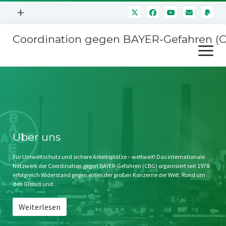
Menü
+
öffnen
Coordination gegen BAYER-Gefahren (
Mitmachen
Menü
Newsletter
öffnen
Presse
Kampagnen
Über uns
BAYER-Hauptversammlungen
Kontakt
Stichwort BAYER
Impressum
Über uns
Jahrestagung
Störfälle
Für Umweltschutz und sichere Arbeitsplätze – weltweit! Das internationale
Netzwerk der Coordination gegen BAYER-Gefahren (CBG) organisiert seit 1978
SPENDEN
erfolgreich Widerstand gegen einen der großen Konzerne der Welt. Rund um
den Globus und…
Weiterlesen