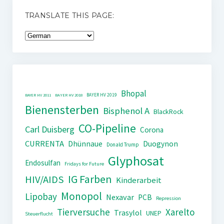
TRANSLATE THIS PAGE:
Bhopal
BAYER HV 2019
BAYER HV 2011
BAYER HV 2018
Bienensterben
Bisphenol A
BlackRock
CO-Pipeline
Carl Duisberg
Corona
CURRENTA
Dhünnaue
Duogynon
Donald Trump
Glyphosat
Endosulfan
Fridays for Future
IG Farben
HIV/AIDS
Kinderarbeit
Monopol
Lipobay
Nexavar
PCB
Repression
Tierversuche
Xarelto
Trasylol
UNEP
Steuerflucht