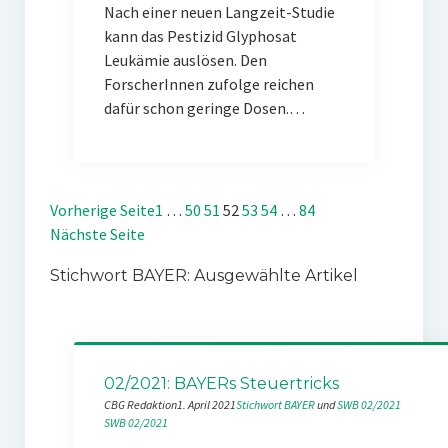
Nach einer neuen Langzeit-Studie
kann das Pestizid Glyphosat
Leukämie auslösen. Den
ForscherInnen zufolge reichen
dafür schon geringe Dosen.…
Vorherige Seite
1
…
50
51
52
53
54
…
84
Nächste Seite
Stichwort BAYER: Ausgewählte Artikel
02/2021: BAYERs Steuertricks
CBG Redaktion
1. April 2021
Stichwort BAYER
 und 
SWB 02/2021
SWB 02/2021