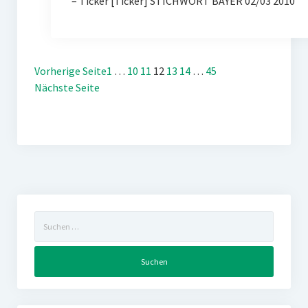
– Ticker [Ticker] STICHWORT BAYER 02/03 2010
Vorherige Seite
1
…
10
11
12
13
14
…
45
Nächste Seite
Suchen
nach: