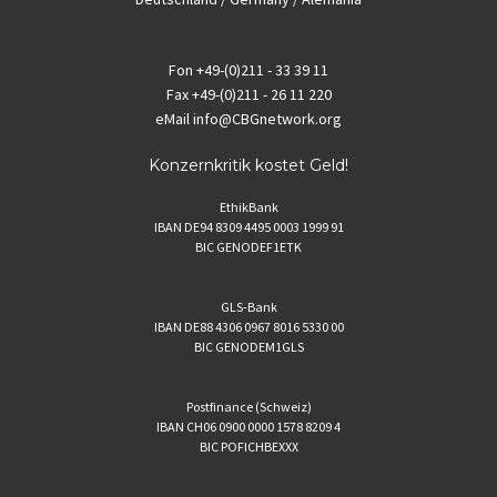
Fon
+49-(0)211 - 33 39 11
Fax
+49-(0)211 - 26 11 220
eMail
info@CBGnetwork.org
Konzernkritik kostet Geld!
EthikBank
IBAN DE94 8309 4495 0003 1999 91
BIC GENODEF1ETK
GLS-Bank
IBAN DE88 4306 0967 8016 5330 00
BIC GENODEM1GLS
Postfinance (Schweiz)
IBAN CH06 0900 0000 1578 8209 4
BIC POFICHBEXXX