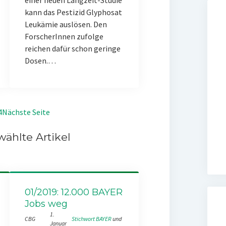
einer neuen Langzeit-Studie
kann das Pestizid Glyphosat
Leukämie auslösen. Den
ForscherInnen zufolge
reichen dafür schon geringe
Dosen.…
4
Nächste Seite
ählte Artikel
01/2019: 12.000 BAYER
Jobs weg
1.
CBG
Stichwort BAYER
 und 
Januar