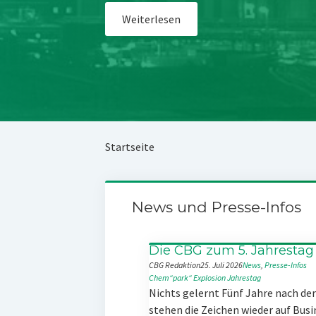
Weiterlesen
Startseite
News und Presse-Infos
Die CBG zum 5. Jahrestag
CBG Redaktion
25. Juli 2026
News
, 
Presse-Infos
Chem“park“
Explosion
Jahrestag
Nichts gelernt Fünf Jahre nach d
stehen die Zeichen wieder auf Busi