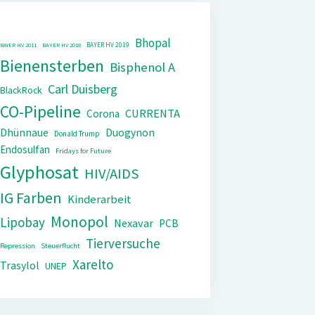
Bhopal
BAYER HV 2019
BAYER HV 2011
BAYER HV 2018
Bienensterben
Bisphenol A
Carl Duisberg
BlackRock
CO-Pipeline
CURRENTA
Corona
Dhünnaue
Duogynon
Donald Trump
Endosulfan
Fridays for Future
Glyphosat
HIV/AIDS
IG Farben
Kinderarbeit
Monopol
Lipobay
Nexavar
PCB
Tierversuche
Repression
Steuerflucht
Xarelto
Trasylol
UNEP