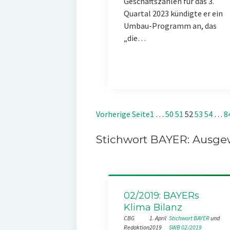
Geschäftszahlen für das 3.
Quartal 2023 kündigte er ein
Umbau-Programm an, das
„die…
Vorherige Seite
1
…
50
51
52
53
54
…
8
Stichwort BAYER: Ausgew
02/2019: BAYERs
Klima Bilanz
CBG
1. April
Stichwort BAYER
 und 
Redaktion
2019
SWB 02/2019