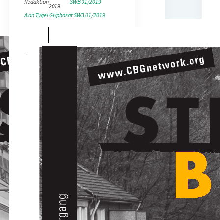
Redaktion
SWB 01/2019
2019
Alan Tygel
Glyphosat
SWB 01/2019