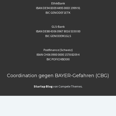
EthikBank
IBAN DE94 8309 4495 0003 1999 91
BIC GENODEF1ETK
GLS-Bank
IBAN DE88 4306 0967 8016 5330 00
BIC GENODEM1GLS
Postfinance (Schweiz)
IBAN CH06 0900 0000 1578 8209 4
BIC POFICHBEXXX
Coordination gegen BAYER-Gefahren (CBG)
Startup Blog
von Compete Themes.