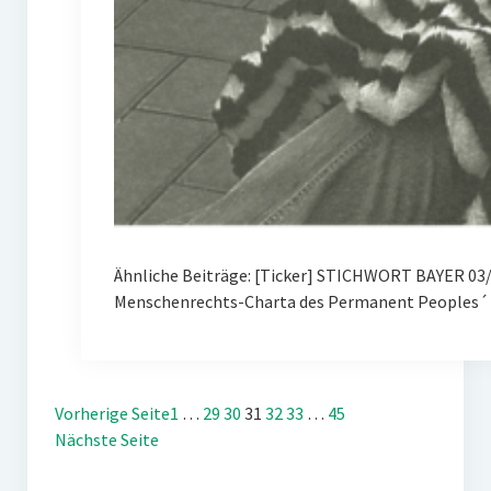
Ähnliche Beiträge: [Ticker] STICHWORT BAYER 03/
Menschenrechts-Charta des Permanent Peoples´ 
Vorherige Seite
1
…
29
30
31
32
33
…
45
Nächste Seite