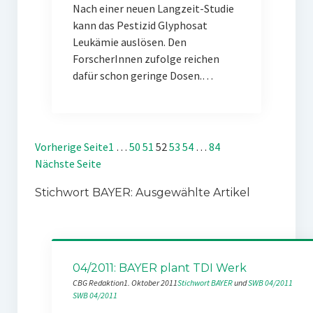
Nach einer neuen Langzeit-Studie
kann das Pestizid Glyphosat
Leukämie auslösen. Den
ForscherInnen zufolge reichen
dafür schon geringe Dosen.…
Vorherige Seite
1
…
50
51
52
53
54
…
84
Nächste Seite
Stichwort BAYER: Ausgewählte Artikel
04/2011: BAYER plant TDI Werk
CBG Redaktion
1. Oktober 2011
Stichwort BAYER
 und 
SWB 04/2011
SWB 04/2011