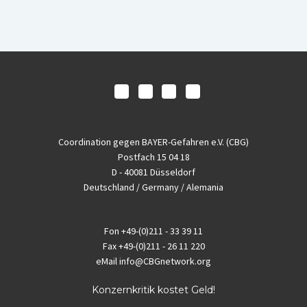
Coordination gegen BAYER-Gefahren e.V. (CBG)
Postfach 15 04 18
D - 40081 Düsseldorf
Deutschland / Germany / Alemania
Fon
+49-(0)211 - 33 39 11
Fax
+49-(0)211 - 26 11 220
eMail
info@CBGnetwork.org
Konzernkritik kostet Geld!