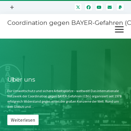
Menü
+
öffnen
Coordination gegen BAYER-Gefahren (
Mitmachen
Menü
Newsletter
öffnen
Presse
Kampagnen
Über uns
BAYER-Hauptversammlungen
Kontakt
Stichwort BAYER
Impressum
Über uns
Jahrestagung
Störfälle
Für Umweltschutz und sichere Arbeitsplätze – weltweit! Das internationale
Netzwerk der Coordination gegen BAYER-Gefahren (CBG) organisiert seit 1978
SPENDEN
erfolgreich Widerstand gegen einen der großen Konzerne der Welt. Rund um
den Globus und…
Weiterlesen