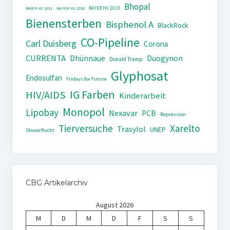
Bhopal
BAYER HV 2019
BAYER HV 2011
BAYER HV 2018
Bienensterben
Bisphenol A
BlackRock
CO-Pipeline
Carl Duisberg
Corona
CURRENTA
Dhünnaue
Duogynon
Donald Trump
Glyphosat
Endosulfan
Fridays for Future
IG Farben
HIV/AIDS
Kinderarbeit
Monopol
Lipobay
Nexavar
PCB
Repression
Tierversuche
Xarelto
Trasylol
UNEP
Steuerflucht
CBG Artikelarchiv
August 2026
M
D
M
D
F
S
S