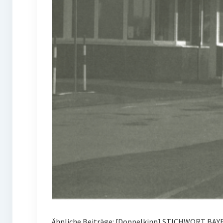
Ähnliche Beiträge: [Doppelkinn] STICHWORT BAYE