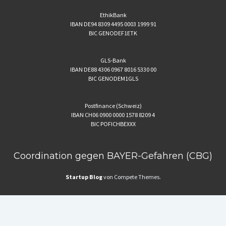
EthikBank
IBAN DE94 8309 4495 0003 1999 91
BIC GENODEF1ETK
GLS-Bank
IBAN DE88 4306 0967 8016 5330 00
BIC GENODEM1GLS
Postfinance (Schweiz)
IBAN CH06 0900 0000 1578 8209 4
BIC POFICHBEXXX
Coordination gegen BAYER-Gefahren (CBG)
Startup Blog
von Compete Themes.