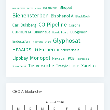
Bhopal
BAYER HV 2019
BAYER HV 2011
BAYER HV 2018
Bienensterben
Bisphenol A
BlackRock
CO-Pipeline
Carl Duisberg
Corona
CURRENTA
Dhünnaue
Duogynon
Donald Trump
Glyphosat
Endosulfan
Fridays for Future
IG Farben
HIV/AIDS
Kinderarbeit
Monopol
Lipobay
Nexavar
PCB
Repression
Tierversuche
Xarelto
Trasylol
UNEP
Steuerflucht
CBG Artikelarchiv
August 2026
M
D
M
D
F
S
S