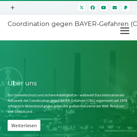
Menü
+
öffnen
Coordination gegen BAYER-Gefahren (
Mitmachen
Menü
Newsletter
öffnen
Presse
Kampagnen
Über uns
BAYER-Hauptversammlungen
Kontakt
Stichwort BAYER
Impressum
Über uns
Jahrestagung
Störfälle
Für Umweltschutz und sichere Arbeitsplätze – weltweit! Das internationale
Netzwerk der Coordination gegen BAYER-Gefahren (CBG) organisiert seit 1978
SPENDEN
erfolgreich Widerstand gegen einen der großen Konzerne der Welt. Rund um
den Globus und…
Weiterlesen