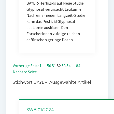
BAYER-Herbizids auf Neue Studie:
Glyphosat verursacht Leukämie
Nach einer neuen Langzeit-Studie
kann das Pestizid Glyphosat
Leukämie auslösen. Den
ForscherInnen zufolge reichen
dafür schon geringe Dosen.…
Vorherige Seite
1
…
50
51
52
53
54
…
84
Nächste Seite
Stichwort BAYER: Ausgewählte Artikel
SWB 01/2024