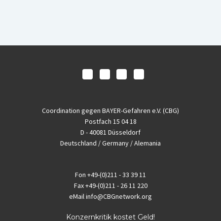
Coordination gegen BAYER-Gefahren e.V. (CBG)
Postfach 15 04 18
D - 40081 Düsseldorf
Deutschland / Germany / Alemania
Fon
+49-(0)211 - 33 39 11
Fax
+49-(0)211 - 26 11 220
eMail
info@CBGnetwork.org
Konzernkritik kostet Geld!