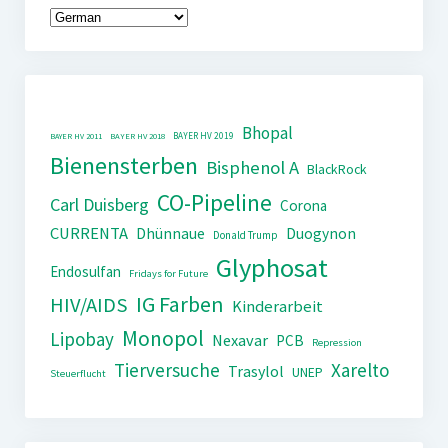
Bhopal
BAYER HV 2019
BAYER HV 2011
BAYER HV 2018
Bienensterben
Bisphenol A
BlackRock
CO-Pipeline
Carl Duisberg
Corona
CURRENTA
Dhünnaue
Duogynon
Donald Trump
Glyphosat
Endosulfan
Fridays for Future
IG Farben
HIV/AIDS
Kinderarbeit
Monopol
Lipobay
Nexavar
PCB
Repression
Tierversuche
Xarelto
Trasylol
UNEP
Steuerflucht