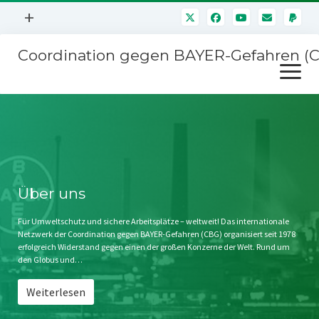
Menü
+
öffnen
Coordination gegen BAYER-Gefahren (
Mitmachen
Menü
Newsletter
öffnen
Presse
Kampagnen
Über uns
BAYER-Hauptversammlungen
Kontakt
Stichwort BAYER
Impressum
Über uns
Jahrestagung
Störfälle
Für Umweltschutz und sichere Arbeitsplätze – weltweit! Das internationale
Netzwerk der Coordination gegen BAYER-Gefahren (CBG) organisiert seit 1978
SPENDEN
erfolgreich Widerstand gegen einen der großen Konzerne der Welt. Rund um
den Globus und…
Weiterlesen