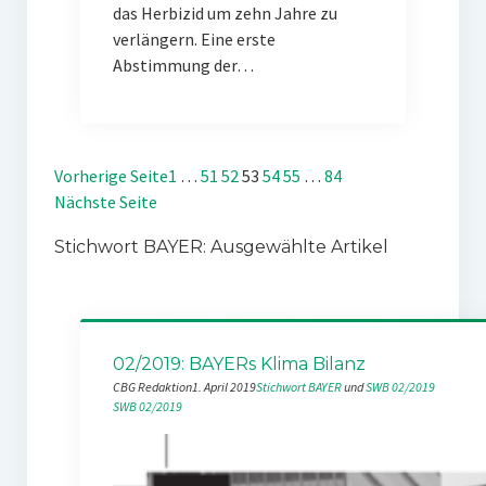
das Herbizid um zehn Jahre zu
verlängern. Eine erste
Abstimmung der…
Vorherige Seite
1
…
51
52
53
54
55
…
84
Nächste Seite
Stichwort BAYER: Ausgewählte Artikel
02/2019: BAYERs Klima Bilanz
CBG Redaktion
1. April 2019
Stichwort BAYER
 und 
SWB 02/2019
SWB 02/2019