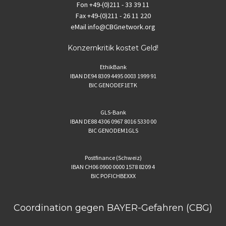
Fon
+49-(0)211 - 33 39 11
Fax
+49-(0)211 - 26 11 220
eMail
info@CBGnetwork.org
Konzernkritik kostet Geld!
EthikBank
IBAN DE94 8309 4495 0003 1999 91
BIC GENODEF1ETK
GLS-Bank
IBAN DE88 4306 0967 8016 5330 00
BIC GENODEM1GLS
Postfinance (Schweiz)
IBAN CH06 0900 0000 1578 8209 4
BIC POFICHBEXXX
Coordination gegen BAYER-Gefahren (CBG)