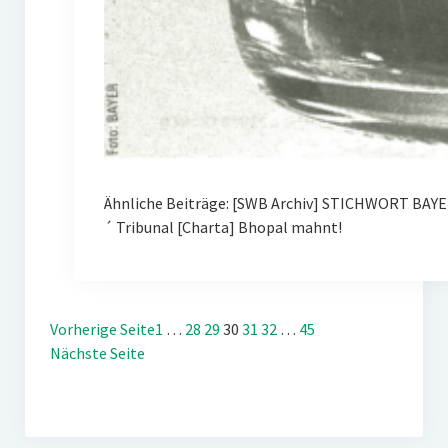
Ähnliche Beiträge: [SWB Archiv] STICHWORT BAYE
´ Tribunal [Charta] Bhopal mahnt!
Vorherige Seite
1
…
28
29
30
31
32
…
45
Nächste Seite