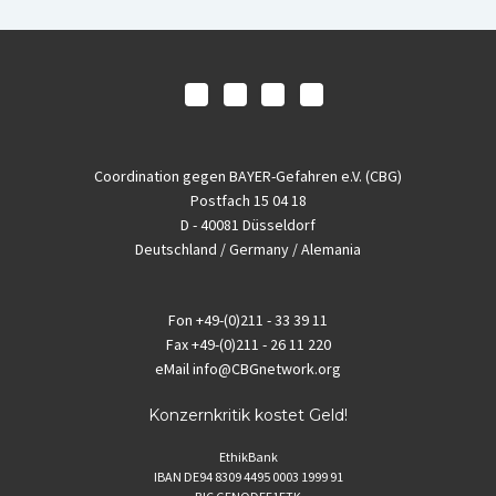
Coordination gegen BAYER-Gefahren e.V. (CBG)
Postfach 15 04 18
D - 40081 Düsseldorf
Deutschland / Germany / Alemania
Fon
+49-(0)211 - 33 39 11
Fax
+49-(0)211 - 26 11 220
eMail
info@CBGnetwork.org
Konzernkritik kostet Geld!
EthikBank
IBAN DE94 8309 4495 0003 1999 91