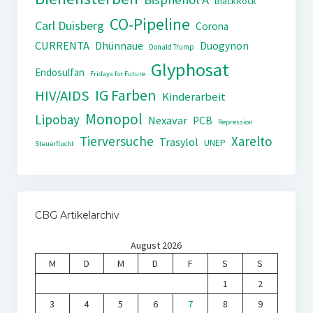
BlackRock
CO-Pipeline
Carl Duisberg
Corona
CURRENTA
Dhünnaue
Duogynon
Donald Trump
Glyphosat
Endosulfan
Fridays for Future
IG Farben
HIV/AIDS
Kinderarbeit
Monopol
Lipobay
Nexavar
PCB
Repression
Tierversuche
Xarelto
Trasylol
UNEP
Steuerflucht
CBG Artikelarchiv
August 2026
M
D
M
D
F
S
S
1
2
3
4
5
6
7
8
9