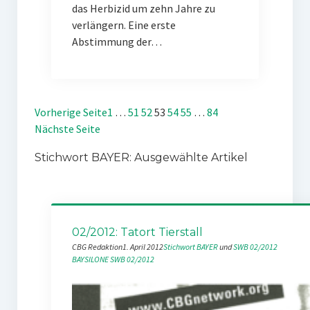
das Herbizid um zehn Jahre zu
verlängern. Eine erste
Abstimmung der…
Vorherige Seite
1
…
51
52
53
54
55
…
84
Nächste Seite
Stichwort BAYER: Ausgewählte Artikel
02/2012: Tatort Tierstall
CBG Redaktion
1. April 2012
Stichwort BAYER
 und 
SWB 02/2012
BAYSILONE
SWB 02/2012