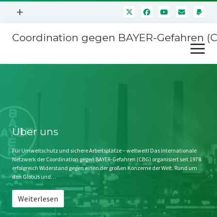
Menü
+
öffnen
Coordination gegen BAYER-Gefahren (
Mitmachen
Menü
Newsletter
öffnen
Presse
Kampagnen
Über uns
BAYER-Hauptversammlungen
Kontakt
Stichwort BAYER
Impressum
Über uns
Jahrestagung
Störfälle
Für Umweltschutz und sichere Arbeitsplätze – weltweit! Das internationale
Netzwerk der Coordination gegen BAYER-Gefahren (CBG) organisiert seit 1978
SPENDEN
erfolgreich Widerstand gegen einen der großen Konzerne der Welt. Rund um
den Globus und…
Weiterlesen