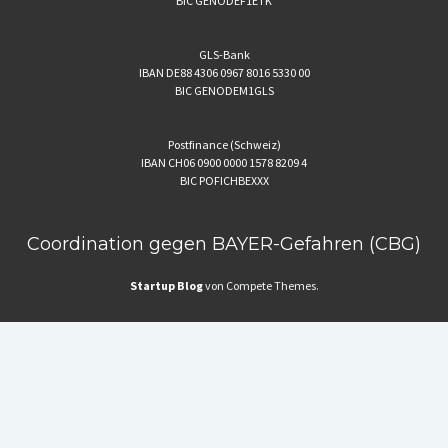
BIC GENODEF1ETK
GLS-Bank
IBAN DE88 4306 0967 8016 5330 00
BIC GENODEM1GLS
Postfinance (Schweiz)
IBAN CH06 0900 0000 1578 8209 4
BIC POFICHBEXXX
Coordination gegen BAYER-Gefahren (CBG)
Startup Blog
von Compete Themes.