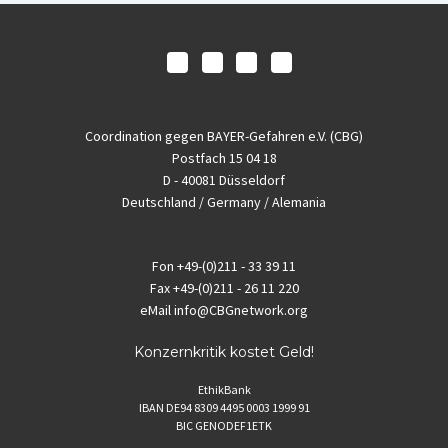
Coordination gegen BAYER-Gefahren e.V. (CBG)
Postfach 15 04 18
D - 40081 Düsseldorf
Deutschland / Germany / Alemania
Fon
+49-(0)211 - 33 39 11
Fax
+49-(0)211 - 26 11 220
eMail
info@CBGnetwork.org
Konzernkritik kostet Geld!
EthikBank
IBAN DE94 8309 4495 0003 1999 91
BIC GENODEF1ETK