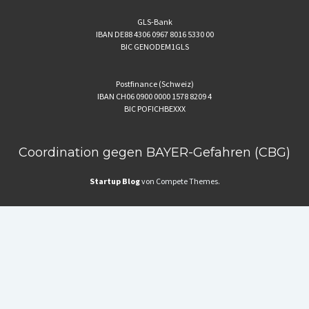
GLS-Bank
IBAN DE88 4306 0967 8016 5330 00
BIC GENODEM1GLS
Postfinance (Schweiz)
IBAN CH06 0900 0000 1578 8209 4
BIC POFICHBEXXX
Coordination gegen BAYER-Gefahren (CBG)
Startup Blog
von Compete Themes.