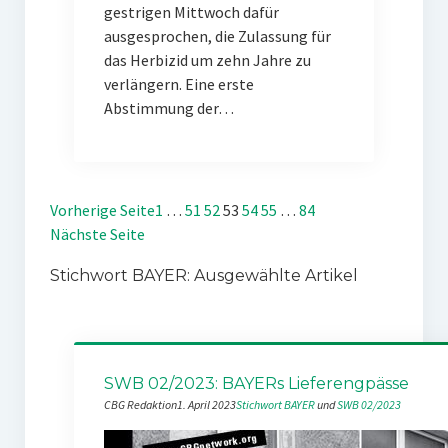
gestrigen Mittwoch dafür
ausgesprochen, die Zulassung für
das Herbizid um zehn Jahre zu
verlängern. Eine erste
Abstimmung der…
Vorherige Seite
1
…
51
52
53
54
55
…
84
Nächste Seite
Stichwort BAYER: Ausgewählte Artikel
SWB 02/2023: BAYERs Lieferengpässe
CBG Redaktion
1. April 2023
Stichwort BAYER
 und 
SWB 02/2023