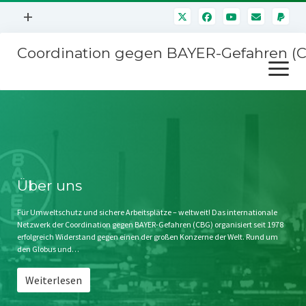
Menü
+
öffnen
Coordination gegen BAYER-Gefahren (
Mitmachen
Menü
Newsletter
öffnen
Presse
Kampagnen
Über uns
BAYER-Hauptversammlungen
Kontakt
Stichwort BAYER
Impressum
Über uns
Jahrestagung
Störfälle
Für Umweltschutz und sichere Arbeitsplätze – weltweit! Das internationale
Netzwerk der Coordination gegen BAYER-Gefahren (CBG) organisiert seit 1978
SPENDEN
erfolgreich Widerstand gegen einen der großen Konzerne der Welt. Rund um
den Globus und…
Weiterlesen