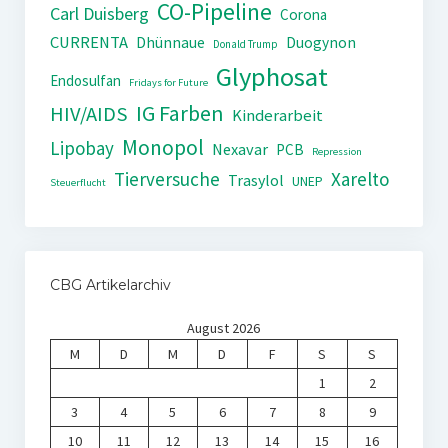
CO-Pipeline
Carl Duisberg
Corona
CURRENTA
Dhünnaue
Duogynon
Donald Trump
Glyphosat
Endosulfan
Fridays for Future
IG Farben
HIV/AIDS
Kinderarbeit
Monopol
Lipobay
Nexavar
PCB
Repression
Tierversuche
Xarelto
Trasylol
UNEP
Steuerflucht
CBG Artikelarchiv
August 2026
M
D
M
D
F
S
S
1
2
3
4
5
6
7
8
9
10
11
12
13
14
15
16