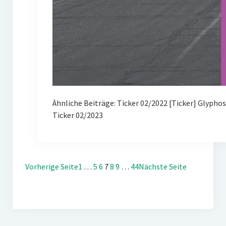
Ähnliche Beiträge: Ticker 02/2022 [Ticker] Glypho
Ticker 02/2023
Vorherige Seite
1
…
5
6
7
8
9
…
44
Nächste Seite