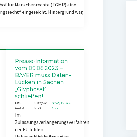
hof für Menschenrechte (EGMR) eine
gsrecht“ eingereicht. Hintergrund war,
Presse-Information
vom 09.08.2023 –
BAYER muss Daten-
Lücken in Sachen
„Glyphosat“
schließen!
CBG
9. August
News
, 
Presse-
Redaktion
2023
Infos
Im
Zulassungsverlängerungsverfahren
der EU fehlen
Unbedenklichkeitsstudien