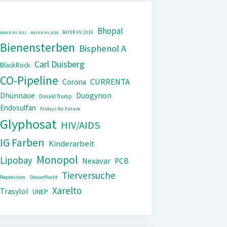
Bhopal
BAYER HV 2019
BAYER HV 2011
BAYER HV 2018
Bienensterben
Bisphenol A
Carl Duisberg
BlackRock
CO-Pipeline
CURRENTA
Corona
Dhünnaue
Duogynon
Donald Trump
Endosulfan
Fridays for Future
Glyphosat
HIV/AIDS
IG Farben
Kinderarbeit
Monopol
Lipobay
Nexavar
PCB
Tierversuche
Repression
Steuerflucht
Xarelto
Trasylol
UNEP