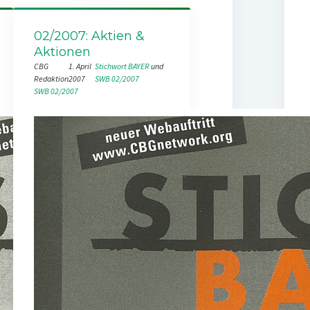
02/2007: Aktien &
Aktionen
CBG
1. April
Stichwort BAYER
 und 
Redaktion
2007
SWB 02/2007
SWB 02/2007