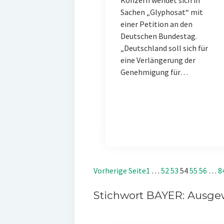
Konzern wendet sich in
Sachen „Glyphosat“ mit
einer Petition an den
Deutschen Bundestag.
„Deutschland soll sich für
eine Verlängerung der
Genehmigung für…
Vorherige Seite
1
…
52
53
54
55
56
…
8
Stichwort BAYER: Ausgew