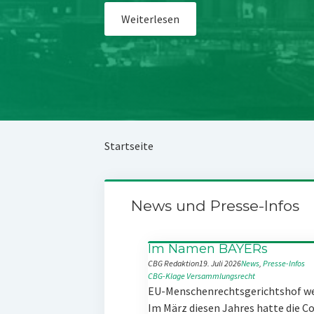
Weiterlesen
Startseite
News und Presse-Infos
Im Namen BAYERs
CBG Redaktion
19. Juli 2026
News
, 
Presse-Infos
CBG-Klage
Versammlungsrecht
EU-Menschenrechtsgerichtshof w
Im März diesen Jahres hatte die 