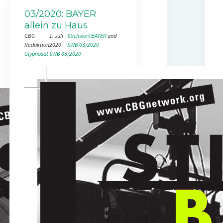
03/2020: BAYER
allein zu Haus
CBG
1. Juli
Stichwort BAYER
 und 
Redaktion
2020
SWB 03/2020
Glyphosat
SWB 03/2020