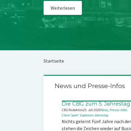
Weiterlesen
Startseite
News und Presse-Infos
Die CBG zum 5. Jahrestag
CBG Redaktion
25. Juli 2026
News
, 
Presse-Infos
Chem“park“
Explosion
Jahrestag
Nichts gelernt Fünf Jahre nach d
stehen die Zeichen wieder auf Busi