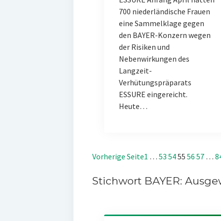
700 niederländische Frauen
eine Sammelklage gegen
den BAYER-Konzern wegen
der Risiken und
Nebenwirkungen des
Langzeit-
Verhütungspräparats
ESSURE eingereicht.
Heute…
Vorherige Seite
1
…
53
54
55
56
57
…
8
Stichwort BAYER: Ausgew