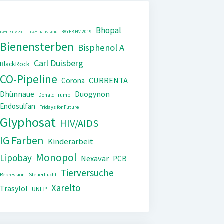
Bhopal
BAYER HV 2019
BAYER HV 2011
BAYER HV 2018
Bienensterben
Bisphenol A
Carl Duisberg
BlackRock
CO-Pipeline
CURRENTA
Corona
Dhünnaue
Duogynon
Donald Trump
Endosulfan
Fridays for Future
Glyphosat
HIV/AIDS
IG Farben
Kinderarbeit
Monopol
Lipobay
Nexavar
PCB
Tierversuche
Repression
Steuerflucht
Xarelto
Trasylol
UNEP