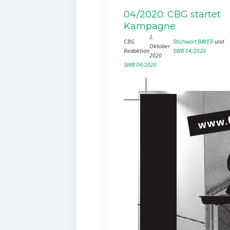
04/2020: CBG startet
Kampagne
1.
CBG
Stichwort BAYER
 und 
Oktober
Redaktion
SWB 04/2020
2020
SWB 04/2020