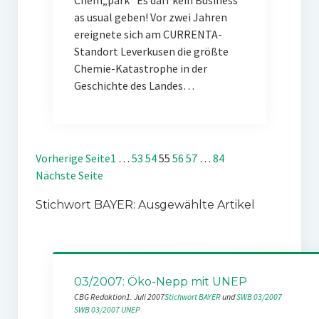
Chem„park“ Es darf kein Business
as usual geben! Vor zwei Jahren
ereignete sich am CURRENTA-
Standort Leverkusen die größte
Chemie-Katastrophe in der
Geschichte des Landes…
Vorherige Seite
1
…
53
54
55
56
57
…
84
Nächste Seite
Stichwort BAYER: Ausgewählte Artikel
03/2007: Öko-Nepp mit UNEP
CBG Redaktion
1. Juli 2007
Stichwort BAYER
 und 
SWB 03/2007
SWB 03/2007
UNEP