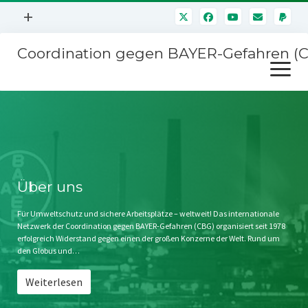
Menü
+
öffnen
Coordination gegen BAYER-Gefahren (
Mitmachen
Menü
Newsletter
öffnen
Presse
Kampagnen
Über uns
BAYER-Hauptversammlungen
Kontakt
Stichwort BAYER
Impressum
Über uns
Jahrestagung
Störfälle
Für Umweltschutz und sichere Arbeitsplätze – weltweit! Das internationale
Netzwerk der Coordination gegen BAYER-Gefahren (CBG) organisiert seit 1978
SPENDEN
erfolgreich Widerstand gegen einen der großen Konzerne der Welt. Rund um
den Globus und…
Weiterlesen