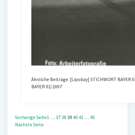
Ähnliche Beiträge: [Lipobay] STICHWORT BAYER 0
BAYER 02/2007
Vorherige Seite
1
…
37
38
39
40
41
…
45
Nächste Seite