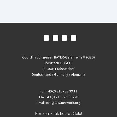
Coordination gegen BAYER-Gefahren e.V. (CBG)
Postfach 15 04 18
D - 40081 Düsseldorf
Deutschland / Germany / Alemania
Fon
+49-(0)211 - 33 39 11
Fax
+49-(0)211 - 26 11 220
eMail
info@CBGnetwork.org
Konzernkritik kostet Geld!