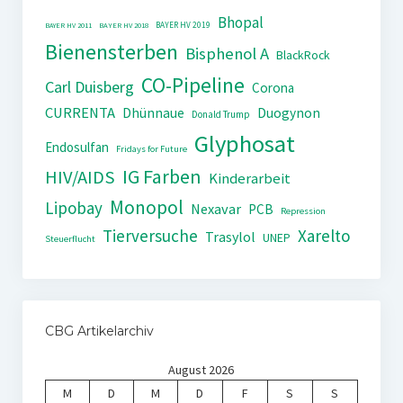
Bhopal
BAYER HV 2019
BAYER HV 2011
BAYER HV 2018
Bienensterben
Bisphenol A
BlackRock
CO-Pipeline
Carl Duisberg
Corona
CURRENTA
Dhünnaue
Duogynon
Donald Trump
Glyphosat
Endosulfan
Fridays for Future
IG Farben
HIV/AIDS
Kinderarbeit
Monopol
Lipobay
Nexavar
PCB
Repression
Tierversuche
Xarelto
Trasylol
UNEP
Steuerflucht
CBG Artikelarchiv
August 2026
M
D
M
D
F
S
S