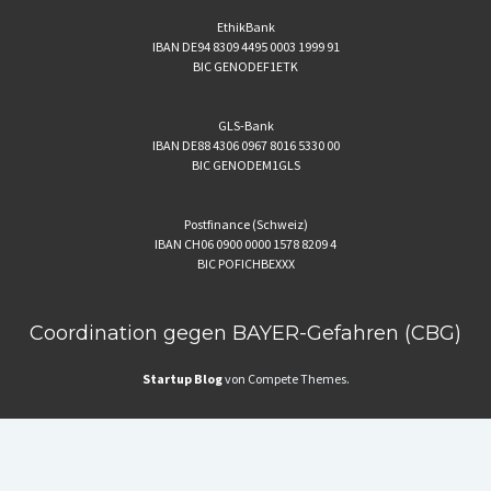
EthikBank
IBAN DE94 8309 4495 0003 1999 91
BIC GENODEF1ETK
GLS-Bank
IBAN DE88 4306 0967 8016 5330 00
BIC GENODEM1GLS
Postfinance (Schweiz)
IBAN CH06 0900 0000 1578 8209 4
BIC POFICHBEXXX
Coordination gegen BAYER-Gefahren (CBG)
Startup Blog
von Compete Themes.