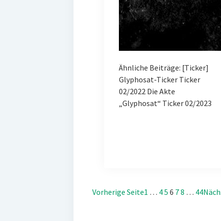
Ähnliche Beiträge: [Ticker]
Glyphosat-Ticker Ticker
02/2022 Die Akte
„Glyphosat“ Ticker 02/2023
Vorherige Seite
1
…
4
5
6
7
8
…
44
Näch