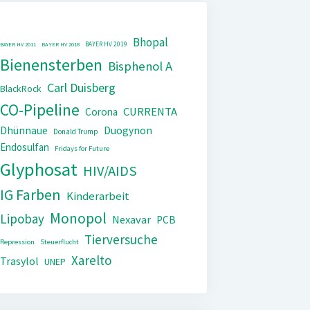
Bhopal
BAYER HV 2019
BAYER HV 2011
BAYER HV 2018
Bienensterben
Bisphenol A
Carl Duisberg
BlackRock
CO-Pipeline
CURRENTA
Corona
Dhünnaue
Duogynon
Donald Trump
Endosulfan
Fridays for Future
Glyphosat
HIV/AIDS
IG Farben
Kinderarbeit
Monopol
Lipobay
Nexavar
PCB
Tierversuche
Repression
Steuerflucht
Xarelto
Trasylol
UNEP