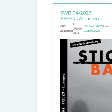
SWB 04/2023:
BAYERs Altlasten
1.
CBG
Stichwort BAYER
 und 
Oktober
Redaktion
SWB 04/2023
2023