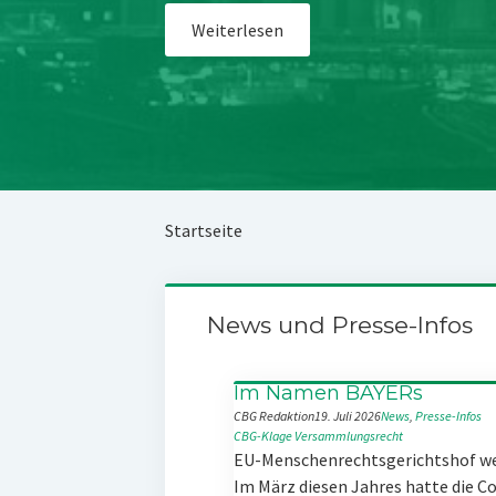
Weiterlesen
Startseite
News und Presse-Infos
Im Namen BAYERs
CBG Redaktion
19. Juli 2026
News
, 
Presse-Infos
CBG-Klage
Versammlungsrecht
EU-Menschenrechtsgerichtshof w
Im März diesen Jahres hatte die 