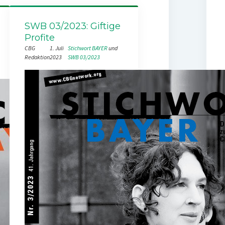
SWB 03/2023: Giftige
Profite
CBG
1. Juli
Stichwort BAYER
 und 
Redaktion
2023
SWB 03/2023