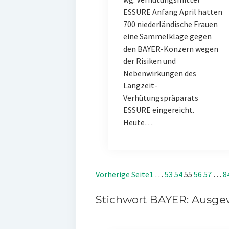
ESSURE Anfang April hatten
700 niederländische Frauen
eine Sammelklage gegen
den BAYER-Konzern wegen
der Risiken und
Nebenwirkungen des
Langzeit-
Verhütungspräparats
ESSURE eingereicht.
Heute…
Vorherige Seite
1
…
53
54
55
56
57
…
8
Stichwort BAYER: Ausgew