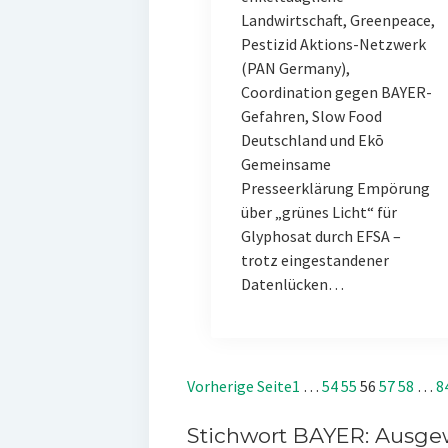
Landwirtschaft, Greenpeace,
Pestizid Aktions-Netzwerk
(PAN Germany),
Coordination gegen BAYER-
Gefahren, Slow Food
Deutschland und Ekō
Gemeinsame
Presseerklärung Empörung
über „grünes Licht“ für
Glyphosat durch EFSA –
trotz eingestandener
Datenlücken…
Vorherige Seite
1
…
54
55
56
57
58
…
8
Stichwort BAYER: Ausgew