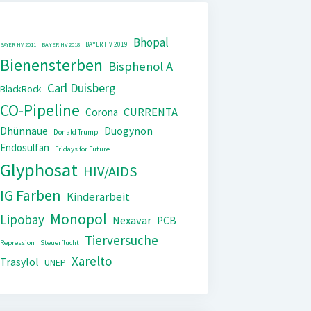
Bhopal
BAYER HV 2019
BAYER HV 2011
BAYER HV 2018
Bienensterben
Bisphenol A
Carl Duisberg
BlackRock
CO-Pipeline
CURRENTA
Corona
Dhünnaue
Duogynon
Donald Trump
Endosulfan
Fridays for Future
Glyphosat
HIV/AIDS
IG Farben
Kinderarbeit
Monopol
Lipobay
Nexavar
PCB
Tierversuche
Repression
Steuerflucht
Xarelto
Trasylol
UNEP