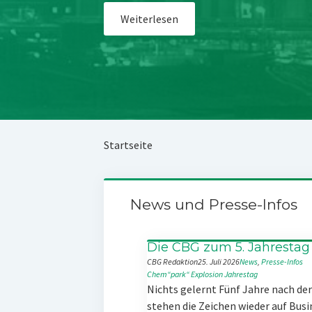
Weiterlesen
Startseite
News und Presse-Infos
Die CBG zum 5. Jahrestag
CBG Redaktion
25. Juli 2026
News
, 
Presse-Infos
Chem“park“
Explosion
Jahrestag
Nichts gelernt Fünf Jahre nach d
stehen die Zeichen wieder auf Busi