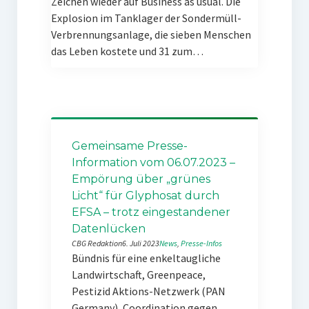
Zeichen wieder auf Business as usual. Die
Explosion im Tanklager der Sondermüll-
Verbrennungsanlage, die sieben Menschen
das Leben kostete und 31 zum…
Gemeinsame Presse-
Information vom 06.07.2023 –
Empörung über „grünes
Licht“ für Glyphosat durch
EFSA – trotz eingestandener
Datenlücken
CBG Redaktion
6. Juli 2023
News
, 
Presse-Infos
Bündnis für eine enkeltaugliche
Landwirtschaft, Greenpeace,
Pestizid Aktions-Netzwerk (PAN
Germany), Coordination gegen