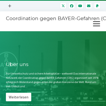
Menü
+
öffnen
Coordination gegen BAYER-Gefahren (
Mitmachen
Menü
Newsletter
öffnen
Presse
Kampagnen
Über uns
BAYER-Hauptversammlungen
Kontakt
Stichwort BAYER
Impressum
Über uns
Jahrestagung
Störfälle
Für Umweltschutz und sichere Arbeitsplätze – weltweit! Das internationale
Netzwerk der Coordination gegen BAYER-Gefahren (CBG) organisiert seit 1978
SPENDEN
erfolgreich Widerstand gegen einen der großen Konzerne der Welt. Rund um
den Globus und…
Weiterlesen