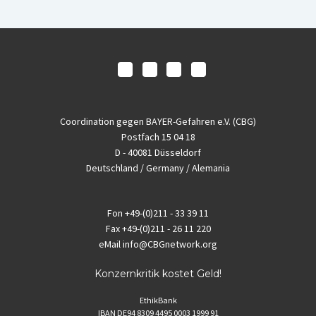
Coordination gegen BAYER-Gefahren e.V. (CBG)
Postfach 15 04 18
D - 40081 Düsseldorf
Deutschland / Germany / Alemania
Fon
+49-(0)211 - 33 39 11
Fax
+49-(0)211 - 26 11 220
eMail
info@CBGnetwork.org
Konzernkritik kostet Geld!
EthikBank
IBAN DE94 8309 4495 0003 1999 91