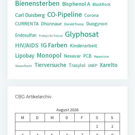
Bienensterben
Bisphenol A
BlackRock
CO-Pipeline
Carl Duisberg
Corona
CURRENTA
Dhünnaue
Duogynon
Donald Trump
Glyphosat
Endosulfan
Fridays for Future
IG Farben
HIV/AIDS
Kinderarbeit
Monopol
Lipobay
Nexavar
PCB
Repression
Tierversuche
Xarelto
Trasylol
UNEP
Steuerflucht
CBG Artikelarchiv
August 2026
M
D
M
D
F
S
S
1
2