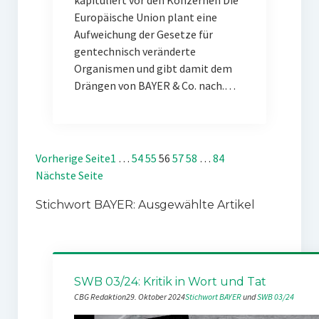
kapituliert vor den Konzernen Die
Europäische Union plant eine
Aufweichung der Gesetze für
gentechnisch veränderte
Organismen und gibt damit dem
Drängen von BAYER & Co. nach.…
Vorherige Seite
1
…
54
55
56
57
58
…
84
Nächste Seite
Stichwort BAYER: Ausgewählte Artikel
SWB 03/24: Kritik in Wort und Tat
CBG Redaktion
29. Oktober 2024
Stichwort BAYER
 und 
SWB 03/24