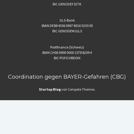
BIC GENODEF1ETK
GLS-Bank
IBAN DE88 4306 0967 8016 5330 00
BIC GENODEM1GLS
Postfinance (Schweiz)
IBAN CH06 0900 0000 1578 8209 4
BIC POFICHBEXXX
Coordination gegen BAYER-Gefahren (CBG)
Startup Blog
von Compete Themes.