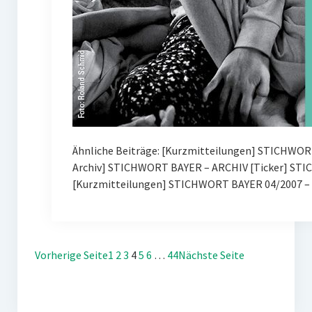
Ähnliche Beiträge: [Kurzmitteilungen] STICHWOR
Archiv] STICHWORT BAYER – ARCHIV [Ticker] ST
[Kurzmitteilungen] STICHWORT BAYER 04/2007 – 
Vorherige Seite
1
2
3
4
5
6
…
44
Nächste Seite