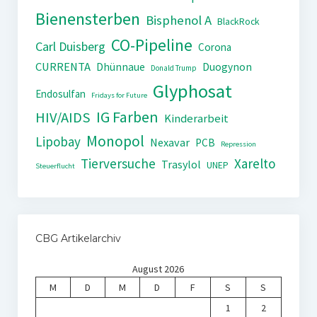
Bienensterben
Bisphenol A
BlackRock
CO-Pipeline
Carl Duisberg
Corona
CURRENTA
Dhünnaue
Duogynon
Donald Trump
Glyphosat
Endosulfan
Fridays for Future
IG Farben
HIV/AIDS
Kinderarbeit
Monopol
Lipobay
Nexavar
PCB
Repression
Tierversuche
Xarelto
Trasylol
UNEP
Steuerflucht
CBG Artikelarchiv
August 2026
M
D
M
D
F
S
S
1
2