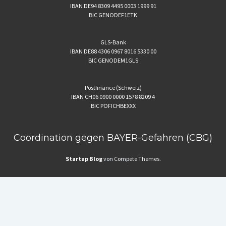
IBAN DE94 8309 4495 0003 1999 91
BIC GENODEF1ETK
GLS-Bank
IBAN DE88 4306 0967 8016 5330 00
BIC GENODEM1GLS
Postfinance (Schweiz)
IBAN CH06 0900 0000 1578 8209 4
BIC POFICHBEXXX
Coordination gegen BAYER-Gefahren (CBG)
Startup Blog
von Compete Themes.