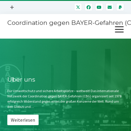
Menü
+
öffnen
Coordination gegen BAYER-Gefahren (
Mitmachen
Menü
Newsletter
öffnen
Presse
Kampagnen
Über uns
BAYER-Hauptversammlungen
Kontakt
Stichwort BAYER
Impressum
Über uns
Jahrestagung
Störfälle
Für Umweltschutz und sichere Arbeitsplätze – weltweit! Das internationale
Netzwerk der Coordination gegen BAYER-Gefahren (CBG) organisiert seit 1978
SPENDEN
erfolgreich Widerstand gegen einen der großen Konzerne der Welt. Rund um
den Globus und…
Weiterlesen