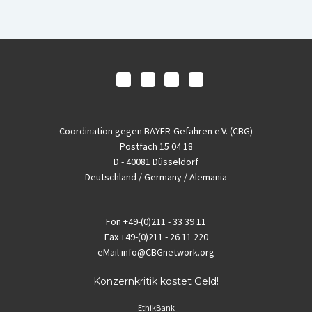
Coordination gegen BAYER-Gefahren e.V. (CBG)
Postfach 15 04 18
D - 40081 Düsseldorf
Deutschland / Germany / Alemania
Fon
+49-(0)211 - 33 39 11
Fax
+49-(0)211 - 26 11 220
eMail
info@CBGnetwork.org
Konzernkritik kostet Geld!
EthikBank