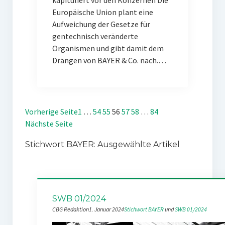
kapituliert vor den Konzernen Die
Europäische Union plant eine
Aufweichung der Gesetze für
gentechnisch veränderte
Organismen und gibt damit dem
Drängen von BAYER & Co. nach.…
Vorherige Seite
1
…
54
55
56
57
58
…
84
Nächste Seite
Stichwort BAYER: Ausgewählte Artikel
SWB 01/2024
CBG Redaktion
1. Januar 2024
Stichwort BAYER
 und 
SWB 01/2024