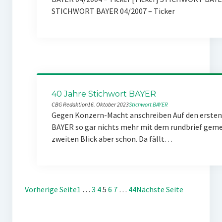
STICHWORT BAYER 04/2007 – Ticker
40 Jahre Stichwort BAYER
CBG Redaktion
16. Oktober 2023
Stichwort BAYER
Gegen Konzern-Macht anschreiben Auf den ersten 
BAYER so gar nichts mehr mit dem rundbrief gemei
zweiten Blick aber schon. Da fällt…
Vorherige Seite
1
…
3
4
5
6
7
…
44
Nächste Seite