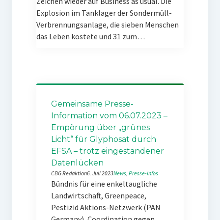
Zeichen wieder auf Business as usual. Die
Explosion im Tanklager der Sondermüll-
Verbrennungsanlage, die sieben Menschen
das Leben kostete und 31 zum…
Gemeinsame Presse-
Information vom 06.07.2023 –
Empörung über „grünes
Licht“ für Glyphosat durch
EFSA – trotz eingestandener
Datenlücken
CBG Redaktion
6. Juli 2023
News
, 
Presse-Infos
Bündnis für eine enkeltaugliche
Landwirtschaft, Greenpeace,
Pestizid Aktions-Netzwerk (PAN
Germany), Coordination gegen