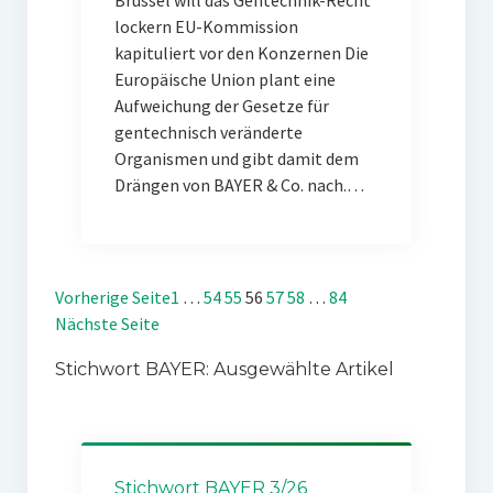
Brüssel will das Gentechnik-Recht
lockern EU-Kommission
kapituliert vor den Konzernen Die
Europäische Union plant eine
Aufweichung der Gesetze für
gentechnisch veränderte
Organismen und gibt damit dem
Drängen von BAYER & Co. nach.…
Vorherige Seite
1
…
54
55
56
57
58
…
84
Nächste Seite
Stichwort BAYER: Ausgewählte Artikel
Stichwort BAYER 3/26