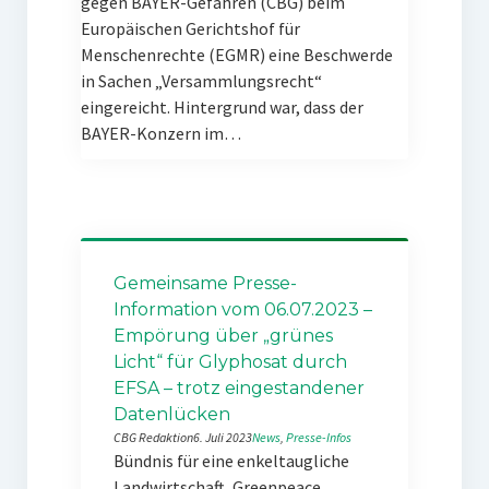
gegen BAYER-Gefahren (CBG) beim
Europäischen Gerichtshof für
Menschenrechte (EGMR) eine Beschwerde
in Sachen „Versammlungsrecht“
eingereicht. Hintergrund war, dass der
BAYER-Konzern im…
Gemeinsame Presse-
Information vom 06.07.2023 –
Empörung über „grünes
Licht“ für Glyphosat durch
EFSA – trotz eingestandener
Datenlücken
CBG Redaktion
6. Juli 2023
News
, 
Presse-Infos
Bündnis für eine enkeltaugliche
Landwirtschaft, Greenpeace,