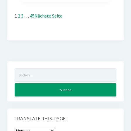
1
2
3
…
45
Nächste Seite
Suchen
nach:
TRANSLATE THIS PAGE: