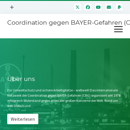
Menü
+
öffnen
Coordination gegen BAYER-Gefahren (
Mitmachen
Menü
Newsletter
öffnen
Presse
Kampagnen
Über uns
BAYER-Hauptversammlungen
Kontakt
Stichwort BAYER
Impressum
Über uns
Jahrestagung
Störfälle
Für Umweltschutz und sichere Arbeitsplätze – weltweit! Das internationale
Netzwerk der Coordination gegen BAYER-Gefahren (CBG) organisiert seit 1978
SPENDEN
erfolgreich Widerstand gegen einen der großen Konzerne der Welt. Rund um
den Globus und…
Weiterlesen