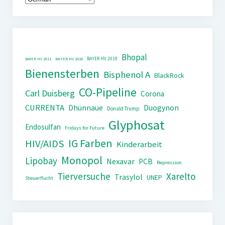
Bhopal
BAYER HV 2019
BAYER HV 2011
BAYER HV 2018
Bienensterben
Bisphenol A
BlackRock
CO-Pipeline
Carl Duisberg
Corona
CURRENTA
Dhünnaue
Duogynon
Donald Trump
Glyphosat
Endosulfan
Fridays for Future
IG Farben
HIV/AIDS
Kinderarbeit
Monopol
Lipobay
Nexavar
PCB
Repression
Tierversuche
Xarelto
Trasylol
UNEP
Steuerflucht