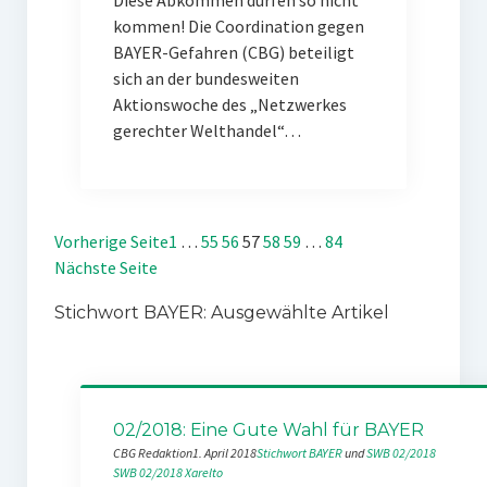
Diese Abkommen dürfen so nicht
kommen! Die Coordination gegen
BAYER-Gefahren (CBG) beteiligt
sich an der bundesweiten
Aktionswoche des „Netzwerkes
gerechter Welthandel“…
Vorherige Seite
1
…
55
56
57
58
59
…
84
Nächste Seite
Stichwort BAYER: Ausgewählte Artikel
02/2018: Eine Gute Wahl für BAYER
CBG Redaktion
1. April 2018
Stichwort BAYER
 und 
SWB 02/2018
SWB 02/2018
Xarelto