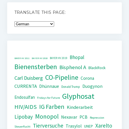
TRANSLATE THIS PAGE:
Bhopal
BAYER HV 2019
BAYER HV 2011
BAYER HV 2018
Bienensterben
Bisphenol A
BlackRock
CO-Pipeline
Carl Duisberg
Corona
CURRENTA
Dhünnaue
Duogynon
Donald Trump
Glyphosat
Endosulfan
Fridays for Future
IG Farben
HIV/AIDS
Kinderarbeit
Monopol
Lipobay
Nexavar
PCB
Repression
Tierversuche
Xarelto
Trasylol
UNEP
Steuerflucht