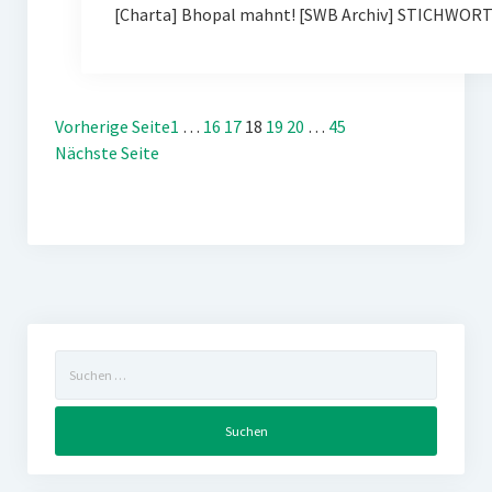
[Charta] Bhopal mahnt! [SWB Archiv] STICHWOR
Vorherige Seite
1
…
16
17
18
19
20
…
45
Nächste Seite
Suchen
nach: