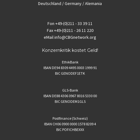
Deutschland / Germany / Alemania
Fon
+49-(0)211 - 33 39 11
Fax
+49-(0)211 - 26 11 220
eMail
info@CBGnetwork.org
Konzernkritik kostet Geld!
EthikBank
IBAN DE94 8309 4495 0003 1999 91
BIC GENODEF1ETK
GLS-Bank
IBAN DE88 4306 0967 8016 5330 00
BIC GENODEM1GLS
Postfinance (Schweiz)
IBAN CH06 0900 0000 1578 8209 4
BIC POFICHBEXXX