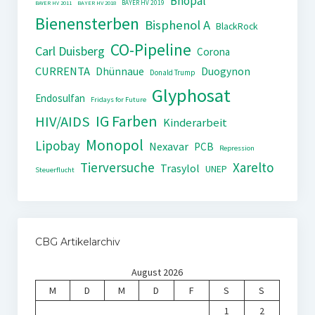
Bhopal
BAYER HV 2019
BAYER HV 2011
BAYER HV 2018
Bienensterben
Bisphenol A
BlackRock
CO-Pipeline
Carl Duisberg
Corona
CURRENTA
Dhünnaue
Duogynon
Donald Trump
Glyphosat
Endosulfan
Fridays for Future
IG Farben
HIV/AIDS
Kinderarbeit
Monopol
Lipobay
Nexavar
PCB
Repression
Tierversuche
Xarelto
Trasylol
UNEP
Steuerflucht
CBG Artikelarchiv
August 2026
M
D
M
D
F
S
S
1
2