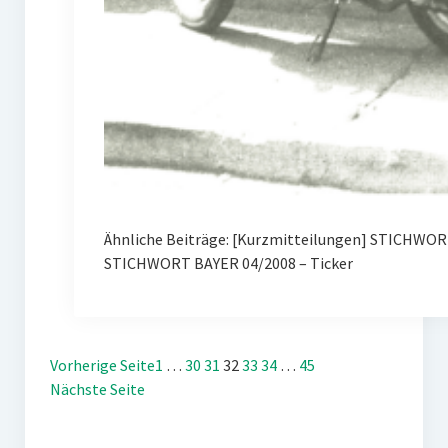
Ähnliche Beiträge: [Kurzmitteilungen] STICHWORT
STICHWORT BAYER 04/2008 – Ticker
Vorherige Seite
1
…
30
31
32
33
34
…
45
Nächste Seite