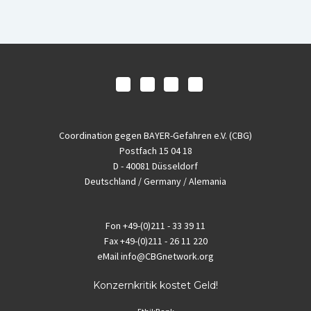
Coordination gegen BAYER-Gefahren e.V. (CBG)
Postfach 15 04 18
D - 40081 Düsseldorf
Deutschland / Germany / Alemania
Fon
+49-(0)211 - 33 39 11
Fax
+49-(0)211 - 26 11 220
eMail
info@CBGnetwork.org
Konzernkritik kostet Geld!