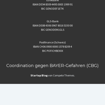
EthikBank
IBAN DE94 8309 4495 0003 1999 91
BIC GENODEF1ETK
GLS-Bank
IBAN DE88 4306 0967 8016 5330 00
BIC GENODEM1GLS
Postfinance (Schweiz)
IBAN CH06 0900 0000 1578 8209 4
BIC POFICHBEXXX
Coordination gegen BAYER-Gefahren (CBG)
Startup Blog
von Compete Themes.