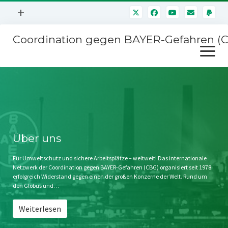
Menü
+
öffnen
Coordination gegen BAYER-Gefahren (
Mitmachen
Menü
Newsletter
öffnen
Presse
Kampagnen
Über uns
BAYER-Hauptversammlungen
Kontakt
Stichwort BAYER
Impressum
Über uns
Jahrestagung
Störfälle
Für Umweltschutz und sichere Arbeitsplätze – weltweit! Das internationale
Netzwerk der Coordination gegen BAYER-Gefahren (CBG) organisiert seit 1978
SPENDEN
erfolgreich Widerstand gegen einen der großen Konzerne der Welt. Rund um
den Globus und…
Weiterlesen