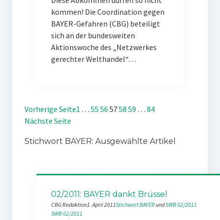
Diese Abkommen dürfen so nicht
kommen! Die Coordination gegen
BAYER-Gefahren (CBG) beteiligt
sich an der bundesweiten
Aktionswoche des „Netzwerkes
gerechter Welthandel“…
Vorherige Seite
1
…
55
56
57
58
59
…
84
Nächste Seite
Stichwort BAYER: Ausgewählte Artikel
02/2011: BAYER dankt Brüssel
CBG Redaktion
1. April 2011
Stichwort BAYER
 und 
SWB 02/2011
SWB 02/2011