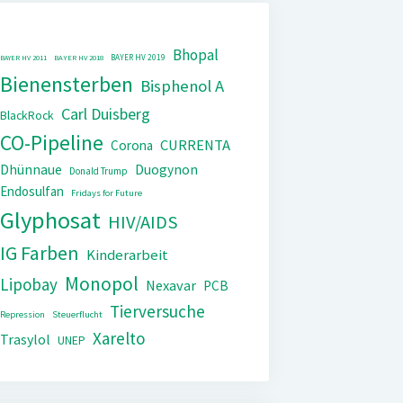
Bhopal
BAYER HV 2019
BAYER HV 2011
BAYER HV 2018
Bienensterben
Bisphenol A
Carl Duisberg
BlackRock
CO-Pipeline
CURRENTA
Corona
Dhünnaue
Duogynon
Donald Trump
Endosulfan
Fridays for Future
Glyphosat
HIV/AIDS
IG Farben
Kinderarbeit
Monopol
Lipobay
Nexavar
PCB
Tierversuche
Repression
Steuerflucht
Xarelto
Trasylol
UNEP