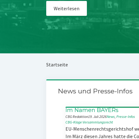
Weiterlesen
Startseite
News und Presse-Infos
Im Namen BAYERs
CBG Redaktion
19. Juli 2026
News
, 
Presse-Infos
CBG-Klage
Versammlungsrecht
EU-Menschenrechtsgerichtshof w
Im März diesen Jahres hatte die 