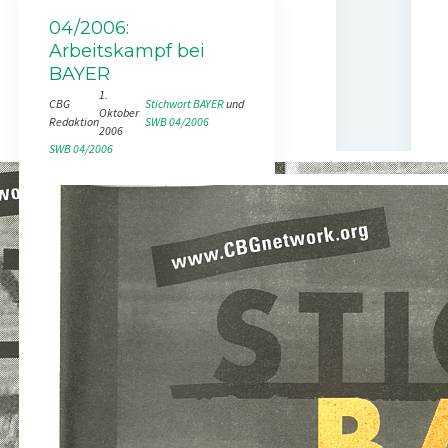
04/2006:
Arbeitskampf bei
BAYER
1.
CBG
Stichwort BAYER
 und 
Oktober
Redaktion
SWB 04/2006
2006
SWB 04/2006