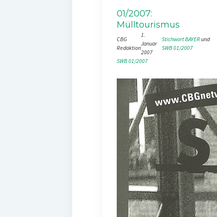
01/2007:
Mülltourismus
1.
CBG
Stichwort BAYER
 und 
Januar
Redaktion
SWB 01/2007
2007
SWB 01/2007