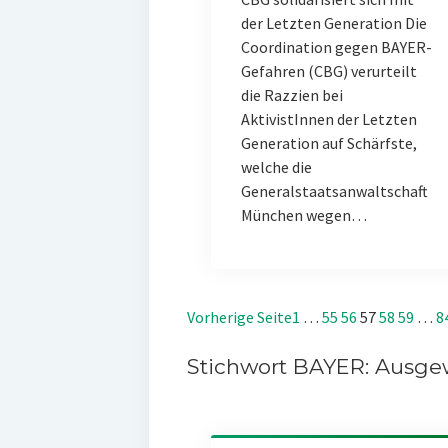
der Letzten Generation Die
Coordination gegen BAYER-
Gefahren (CBG) verurteilt
die Razzien bei
AktivistInnen der Letzten
Generation auf Schärfste,
welche die
Generalstaatsanwaltschaft
München wegen…
Vorherige Seite
1
…
55
56
57
58
59
…
8
Stichwort BAYER: Ausgew