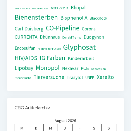
Bhopal
BAYER HV 2019
BAYER HV 2011
BAYER HV 2018
Bienensterben
Bisphenol A
BlackRock
CO-Pipeline
Carl Duisberg
Corona
CURRENTA
Dhünnaue
Duogynon
Donald Trump
Glyphosat
Endosulfan
Fridays for Future
IG Farben
HIV/AIDS
Kinderarbeit
Monopol
Lipobay
Nexavar
PCB
Repression
Tierversuche
Xarelto
Trasylol
UNEP
Steuerflucht
CBG Artikelarchiv
August 2026
M
D
M
D
F
S
S