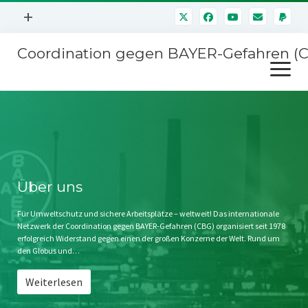
Menü
+
öffnen
Coordination gegen BAYER-Gefahren (
Mitmachen
Menü
Newsletter
öffnen
Presse
Kampagnen
Über uns
BAYER-Hauptversammlungen
Kontakt
Stichwort BAYER
Impressum
Über uns
Jahrestagung
Störfälle
Für Umweltschutz und sichere Arbeitsplätze – weltweit! Das internationale
Netzwerk der Coordination gegen BAYER-Gefahren (CBG) organisiert seit 1978
SPENDEN
erfolgreich Widerstand gegen einen der großen Konzerne der Welt. Rund um
den Globus und…
Weiterlesen