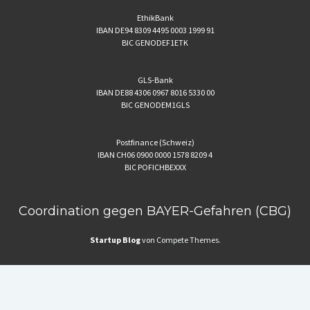
EthikBank
IBAN DE94 8309 4495 0003 1999 91
BIC GENODEF1ETK
GLS-Bank
IBAN DE88 4306 0967 8016 5330 00
BIC GENODEM1GLS
Postfinance (Schweiz)
IBAN CH06 0900 0000 1578 8209 4
BIC POFICHBEXXX
Coordination gegen BAYER-Gefahren (CBG)
Startup Blog
von Compete Themes.