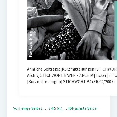
Ähnliche Beiträge: [Kurzmitteilungen] STICHWOR
Archiv] STICHWORT BAYER – ARCHIV [Ticker] ST
[Kurzmitteilungen] STICHWORT BAYER 04/2007 – 
Vorherige Seite
1
…
3
4
5
6
7
…
45
Nächste Seite