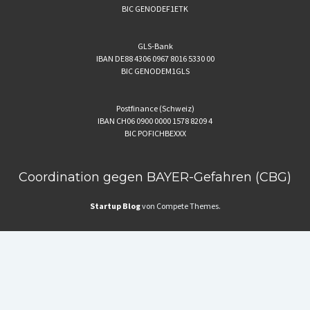
BIC GENODEF1ETK
GLS-Bank
IBAN DE88 4306 0967 8016 5330 00
BIC GENODEM1GLS
Postfinance (Schweiz)
IBAN CH06 0900 0000 1578 8209 4
BIC POFICHBEXXX
Coordination gegen BAYER-Gefahren (CBG)
Startup Blog
von Compete Themes.