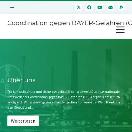
Menü
+
öffnen
Coordination gegen BAYER-Gefahren (
Mitmachen
Menü
Newsletter
öffnen
Presse
Kampagnen
Über uns
BAYER-Hauptversammlungen
Kontakt
Stichwort BAYER
Impressum
Über uns
Jahrestagung
Störfälle
Für Umweltschutz und sichere Arbeitsplätze – weltweit! Das internationale
Netzwerk der Coordination gegen BAYER-Gefahren (CBG) organisiert seit 1978
SPENDEN
erfolgreich Widerstand gegen einen der großen Konzerne der Welt. Rund um
den Globus und…
Weiterlesen