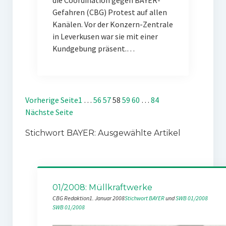
die Coordination gegen BAYER-
Gefahren (CBG) Protest auf allen
Kanälen. Vor der Konzern-Zentrale
in Leverkusen war sie mit einer
Kundgebung präsent.…
Vorherige Seite
1
…
56
57
58
59
60
…
84
Nächste Seite
Stichwort BAYER: Ausgewählte Artikel
01/2008: Müllkraftwerke
CBG Redaktion
1. Januar 2008
Stichwort BAYER
 und 
SWB 01/2008
SWB 01/2008