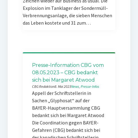
Zeichen wieder auf Business as usual. Die
Explosion im Tanklager der Sondermüll-
Verbrennungsanlage, die sieben Menschen
das Leben kostete und 31 zum…
Presse-Information CBG vom
08.05.2023 – CBG bedankt
sich bei Margaret Atwood
CBG Redaktion
8. Mai 2023
News
, 
Presse-Infos
Appell der Schriftstellerin in
Sachen „Glyphosat“ auf der
BAYER-Hauptversammlung CBG
bedankt sich bei Margaret Atwood
Die Coordination gegen BAYER-
Gefahren (CBG) bedankt sich bei
der kanadischen Schriftstellerin