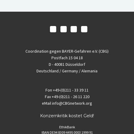
Coordination gegen BAYER-Gefahren e.V. (CBG)
Postfach 15 04 18
D - 40081 Düsseldorf
Deutschland / Germany / Alemania
Fon
+49-(0)211 - 33 39 11
Fax
+49-(0)211 - 26 11 220
eMail
info@CBGnetwork.org
Konzernkritik kostet Geld!
EthikBank
IBAN DE94 8309 4495 0003 1999 91