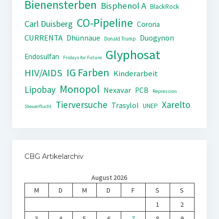
Bienensterben
Bisphenol A
BlackRock
CO-Pipeline
Carl Duisberg
Corona
CURRENTA
Dhünnaue
Duogynon
Donald Trump
Glyphosat
Endosulfan
Fridays for Future
IG Farben
HIV/AIDS
Kinderarbeit
Monopol
Lipobay
Nexavar
PCB
Repression
Tierversuche
Xarelto
Trasylol
UNEP
Steuerflucht
CBG Artikelarchiv
August 2026
M
D
M
D
F
S
S
1
2
3
4
5
6
7
8
9