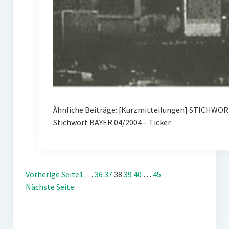
Ähnliche Beiträge: [Kurzmitteilungen] STICHWOR
Stichwort BAYER 04/2004 – Ticker
Vorherige Seite
1
…
36
37
38
39
40
…
45
Nächste Seite